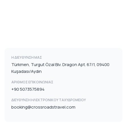
Η ΔΙΕΥΘΥΝΣΗ ΜΑΣ
Türkmen, Turgut Özal Blv. Dragon Apt. 67/1, 09400
Kuşadası/Aydın
ΑΡΙΘΜΌΣ ΕΠΙΚΟΙΝΩΝΊΑΣ
+90 5073575894
ΔΙΕΎΘΥΝΣΗ ΗΛΕΚΤΡΟΝΙΚΟΎ ΤΑΧΥΔΡΟΜΕΊΟΥ
booking@crossroadstravel.com