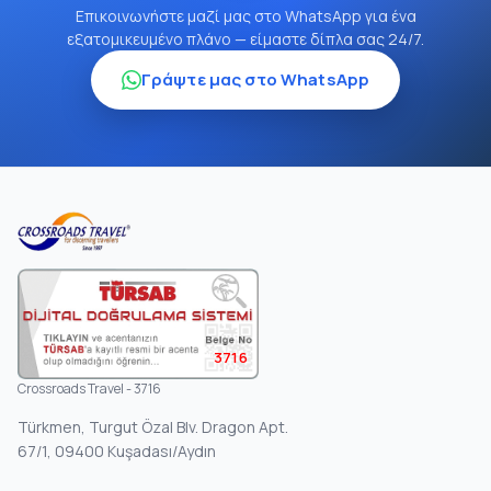
Επικοινωνήστε μαζί μας στο WhatsApp για ένα
εξατομικευμένο πλάνο — είμαστε δίπλα σας 24/7.
Γράψτε μας στο WhatsApp
3716
Crossroads Travel - 3716
Türkmen, Turgut Özal Blv. Dragon Apt.
67/1, 09400 Kuşadası/Aydın