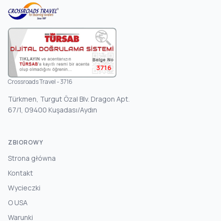
3716
Crossroads Travel - 3716
Türkmen, Turgut Özal Blv. Dragon Apt.
67/1, 09400 Kuşadası/Aydın
ZBIOROWY
Strona główna
Kontakt
Wycieczki
O USA
Warunki