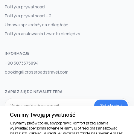
Polityka prywatności
Polityka prywatności - 2
Umowa sprzedaży na odległość
Polityka anulowania i zwrotu pieniędzy
INFORMACJE
+90 5073575894
booking@crossroadstravel.com
ZAPISZ SIĘ DO NEWSLETTERA
Subskrybuj
Cenimy Twoją prywatność
Używamy plików cookie, aby poprawić komfort przeglądania,
MEDIA SPOŁECZNOŚCIOWE
wyświetlać spersonalizowane reklamy lub treści oraz analizować
nasz ruch. Klikając „Akceptuję”, wyrażasz zgodę na używanie przez