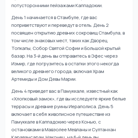
потусторонними пейзажами Каппадокии.
День 1 начинается в Стамбуле, где вас
поприветствуют и переведут в отель. День 2
посвящен открытию древних сокровищ Стамбула, в
том числе знаковых мест, таких как Дворец
Топкапы, Собор Святой Софии и Большой крытый
базар. На 3-й день вы отправитесь в Эфес через
Измир, где погрузитесь в остатки этого некогда
великого древнего города, включая Храм
Артемиды и Дом Девы Марии.
День 4 приведет вас в Памуккале, известный как
«Хлопковый замок», где вы исследуете яркие белые
террасы и древние руины Иераполиса. День 5
включает в себя живописное путешествие из
Памуккале в Каппадокию через Конью, с
остановками в Мавзолее Мевланы и Султанхан
Каравансараи. Наконец, на 6-й день вы