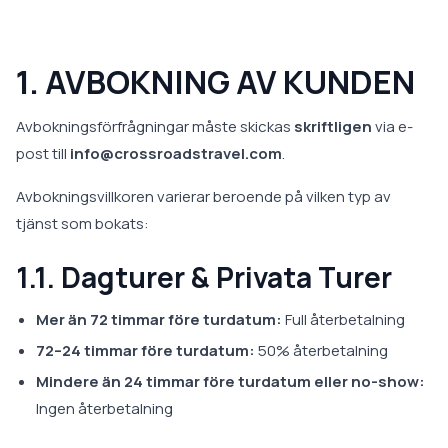
1. AVBOKNING AV KUNDEN
Avbokningsförfrågningar måste skickas
skriftligen
via e-
post till
info@crossroadstravel.com
.
Avbokningsvillkoren varierar beroende på vilken typ av
tjänst som bokats:
1.1. Dagturer & Privata Turer
Mer än 72 timmar före turdatum:
Full återbetalning
72–24 timmar före turdatum:
50% återbetalning
Mindere än 24 timmar före turdatum eller no-show:
Ingen återbetalning