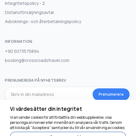
Integritetspolicy - 2
Distansförsäljningsavtal
Avboknings- och återbetalningspolicy
INFORMATION
+90 5073575894
booking@crossroadstravel.com
PRENUMERERA PÅ NYHETSBREV
Prenumerera
Vi värdesätter din integritet
SOCIALA MEDIA
Vi använder cookies för att förbättra din webbupplevelse, visa
personliga annonser eller innehåll och analysera vår trafik. Genom
att klicka på "Acceptera" samtycker du till vår användning av cookies.