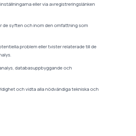
ställningarna eller via avregistreringslänken
 för de syften och inom den omfattning som
ntiella problem eller tvister relaterade till de
nalys.
sk analys, databasuppbyggande och
skyldighet och vidta alla nödvändiga tekniska och