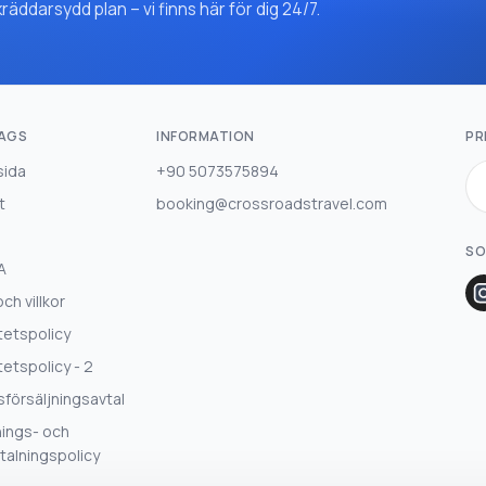
ddarsydd plan – vi finns här för dig 24/7.
AGS
INFORMATION
PR
sida
+90 5073575894
t
booking@crossroadstravel.com
SO
A
och villkor
tetspolicy
tetspolicy - 2
sförsäljningsavtal
ings- och
talningspolicy