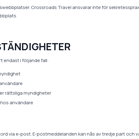
rtswebbplatser. Crossroads Travel ansvarar inte för sekretessprax
bbplats.
STÄNDIGHETER
 endast i följande fall:
 myndighet
d användare
er rättsliga myndigheter
en hos användare
enord via e-post. E-postmeddelanden kan nås av tredje part och v