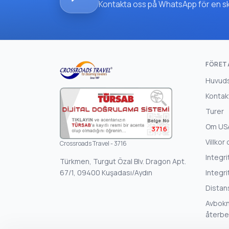
Kontakta oss på WhatsApp för en skrä
FÖRET
Huvud
Kontak
Turer
Om US
3716
Villkor 
Crossroads Travel - 3716
Integri
Türkmen, Turgut Özal Blv. Dragon Apt.
67/1, 09400 Kuşadası/Aydın
Integri
Distan
Avbokn
återbe