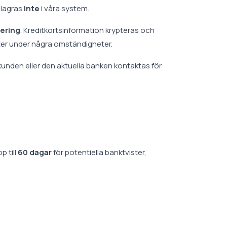
 lagras
inte
i våra system.
tering
. Kreditkortsinformation krypteras och
gifter under några omständigheter.
 kunden eller den aktuella banken kontaktas för
p till
60 dagar
för potentiella banktvister,