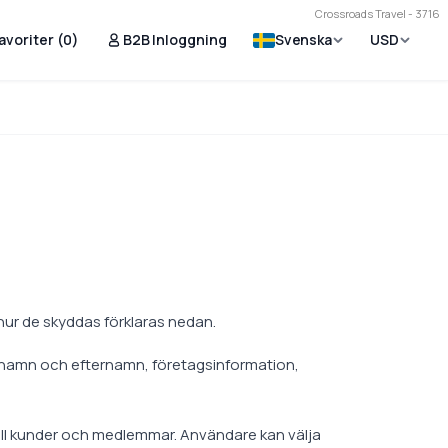
Crossroads Travel - 3716
avoriter (
0
)
B2B Inloggning
Svenska
USD
hur de skyddas förklaras nedan.
m namn och efternamn, företagsinformation,
till kunder och medlemmar. Användare kan välja