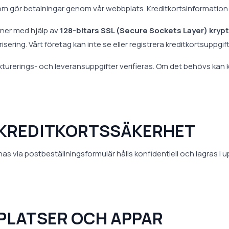
 som gör betalningar genom vår webbplats. Kreditkortsinformation
ner med hjälp av
128-bitars SSL (Secure Sockets Layer) kryp
orisering. Vårt företag kan inte se eller registrera kreditkortsupp
fakturerings- och leveransuppgifter verifieras. Om det behövs kan
KREDITKORTSSÄKERHET
s via postbeställningsformulär hålls konfidentiell och lagras i up
PLATSER OCH APPAR