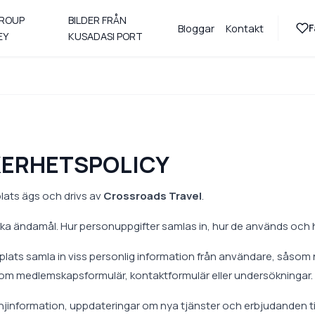
GROUP
BILDER FRÅN
F
Bloggar
Kontakt
EY
KUSADASI PORT
KERHETSPOLICY
lats ägs och drivs av
Crossroads Travel
.
lika ändamål. Hur personuppgifter samlas in, hur de används och 
bplats samla in viss personlig information från användare, såso
om medlemskapsformulär, kontaktformulär eller undersökningar.
mpanjinformation, uppdateringar om nya tjänster och erbjudanden 