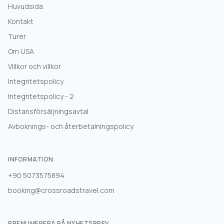
Huvudsida
Kontakt
Turer
Om USA
Villkor och villkor
Integritetspolicy
Integritetspolicy - 2
Distansförsäljningsavtal
Avboknings- och återbetalningspolicy
INFORMATION
+90 5073575894
booking@crossroadstravel.com
PRENUMERERA PÅ NYHETSBREV