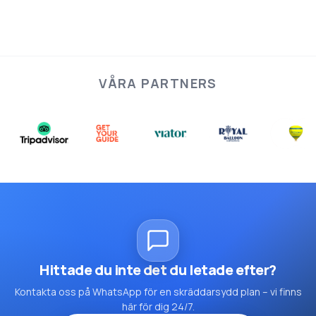
VÅRA PARTNERS
Hittade du inte det du letade efter?
Kontakta oss på WhatsApp för en skräddarsydd plan – vi finns
här för dig 24/7.