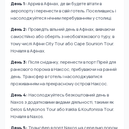
День 1:
Аррив в Афінах, де ви будете вітати в
аеропорту і перенести в свій готель. Поселившись і
насолоджуйтеся нічним перебуванням у столиці.
День 2:
Проведіть вільний день в Афінах, вивчаючи
самостійно або оберіть з необов'язкового туру, в
тому числі Aфіни City Tour або Cape Sounion Tour.
Ночівля в Афінах.
День 3:
Після сніданку, перенести в порт Пірей для
ранкового порома в Наксос, прибуваючи на ранній
день. Трансфер в готель і насолоджуватися
проживанням на прекрасному острові Наксос.
День 4:
Насолоджуйтесь безкоштовний день в
Naxos з додатковими видами діяльності, такими як
Delos & Mykonos Tour або Iraklia & Koufonisia Tour.
Ночівля в Naxos.
День 5:
Трансфер в порт Naxos на середню пором