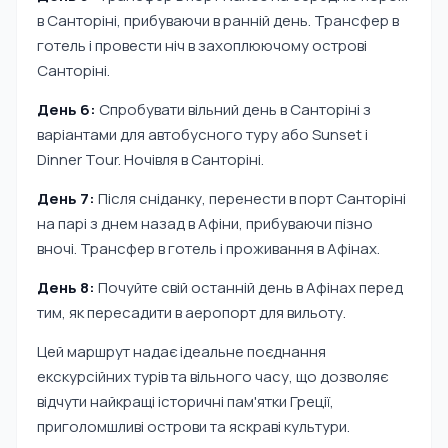
в Санторіні, прибуваючи в ранній день. Трансфер в
готель і провести ніч в захоплюючому острові
Санторіні.
День 6:
Спробувати вільний день в Санторіні з
варіантами для автобусного туру або Sunset і
Dinner Tour. Ночівля в Санторіні.
День 7:
Після сніданку, перенести в порт Санторіні
на парі з днем назад в Афіни, прибуваючи пізно
вночі. Трансфер в готель і проживання в Афінах.
День 8:
Почуйте свій останній день в Афінах перед
тим, як пересадити в аеропорт для вильоту.
Цей маршрут надає ідеальне поєднання
екскурсійних турів та вільного часу, що дозволяє
відчути найкращі історичні пам'ятки Греції,
приголомшливі острови та яскраві культури.