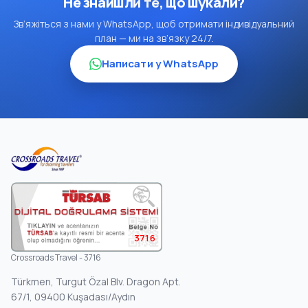
Не знайшли те, що шукали?
Зв’яжіться з нами у WhatsApp, щоб отримати індивідуальний
план — ми на зв’язку 24/7.
Написати у WhatsApp
3716
Crossroads Travel - 3716
Türkmen, Turgut Özal Blv. Dragon Apt.
67/1, 09400 Kuşadası/Aydın