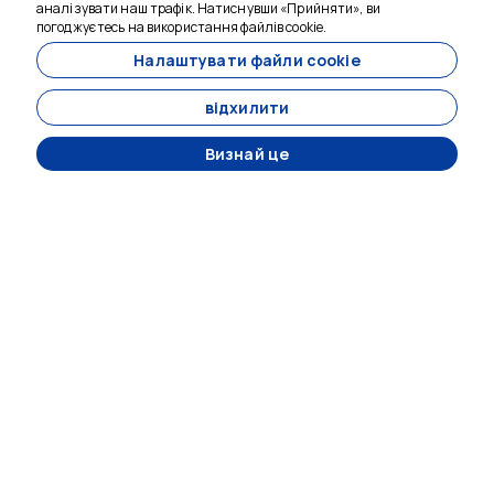
Crossroads Travel - 3716
аналізувати наш трафік. Натиснувши «Прийняти», ви
погоджуєтесь на використання файлів cookie.
Türkmen, Turgut Özal Blv. Dragon Apt.
Налаштувати файли cookie
67/1, 09400 Kuşadası/Aydın
відхилити
ІНСТИТУЦІЙНИЙ
Визнай це
Домашня сторінка
спілкування
тури
Про нас
Умови та умови
Політика конфіденційності
Політика конфіденційності - 2
Договір дистанційних продажів
Політика скасування та повернення коштів