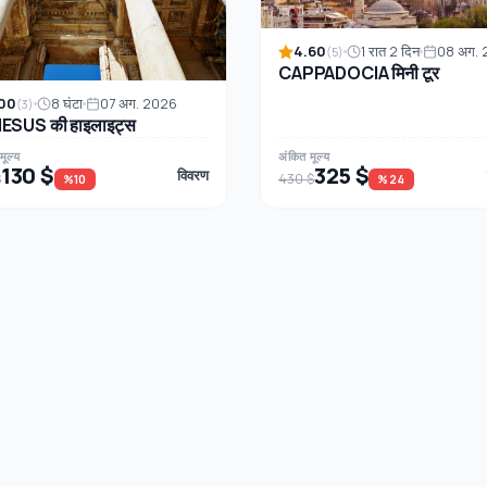
4.60
1 रात 2 दिन
08 अग.
(5)
CAPPADOCIA मिनी टूर
00
8 घंटा
07 अग. 2026
(3)
ESUS की हाइलाइट्स
मूल्य
अंकित मूल्य
130 $
325 $
विवरण
$
430 $
%10
%24