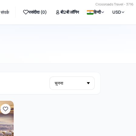
Crossroads Travel - 3716
पसंदीदा (
0
)
बी2बी लॉगिन
हिन्दी
USD
संपर्क