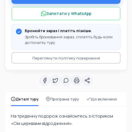
Запитати у WhatsApp
Бронюйте зараз і платіть пізніше.
Зробіть бронювання зараз, сплатіть будь-коли
до початку туру.
Переглянути політику повернення
Деталі туру
Програма туру
Що включено
На триденну подорож ознайомтесь з істориком
«Сім церквами відродження».