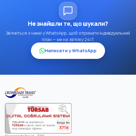
Не знайшли те, що шукали?
Зв’яжіться з нами у WhatsApp, щоб отримати індивідуальний
план — ми на зв’язку 24/7.
Написати у WhatsApp
3716