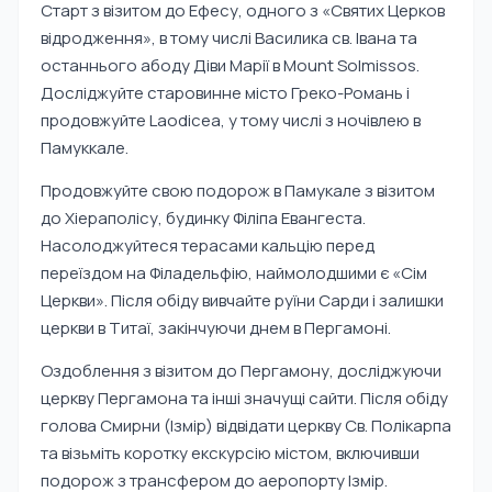
Старт з візитом до Ефесу, одного з «Святих Церков
відродження», в тому числі Василика св. Івана та
останнього абоду Діви Марії в Mount Solmissos.
Досліджуйте старовинне місто Греко-Романь і
продовжуйте Laodicea, у тому числі з ночівлею в
Памуккале.
Продовжуйте свою подорож в Памукале з візитом
до Хіераполісу, будинку Філіпа Евангеста.
Насолоджуйтеся терасами кальцію перед
переїздом на Філадельфію, наймолодшими є «Сім
Церкви». Після обіду вивчайте руїни Сарди і залишки
церкви в Титаї, закінчуючи днем в Пергамоні.
Оздоблення з візитом до Пергамону, досліджуючи
церкву Пергамона та інші значущі сайти. Після обіду
голова Смирни (Ізмір) відвідати церкву Св. Полікарпа
та візьміть коротку екскурсію містом, включивши
подорож з трансфером до аеропорту Ізмір.