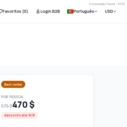
Crossroads Travel - 3716
Favoritos (
0
)
Login B2B
Português
USD
Best-seller
POR PESSOA
470 $
575 $
desconto até %18