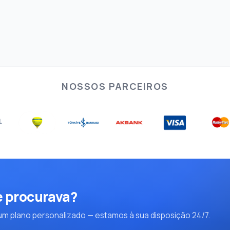
NOSSOS PARCEIROS
e procurava?
m plano personalizado — estamos à sua disposição 24/7.