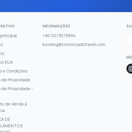
RATIVO
INFORMAÇÕES
SU
principal
+90 5073575894
to
booking@crossroadstravel.com
os
MÍ
os EUA
s e Condições
a de Privacidade
a de Privacidade -
to de Venda à
cia
CA DE
LAMENTO E