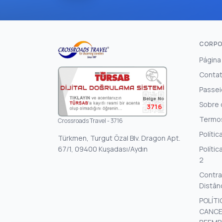
CORPO
Página 
Conta
Passei
Sobre 
3716
Termo
Crossroads Travel - 3716
Polític
Türkmen, Turgut Özal Blv. Dragon Apt.
67/1, 09400 Kuşadası/Aydın
Polític
2
Contra
Distân
POLÍTI
CANCE