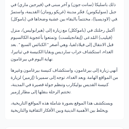
ذلك باسليكا (سانت جون) و آخر مبنى في (فيرجين ماري) في
جبل (سوليكوس). فجّر مدينة (غريكو رومان) القديمة، واستمرّ
في (لاوديسيا)، مختتماً بالبقاء بين عشية وضحاها في (باموكل).
أكمل رحلتك في (باموككل) مع زيارة إلى (هيرابوليس)، منزل
(فيليب) المُدعى (إيفانجيلست). وتمتعوا بأعجوبة الكالسيوم
قبل الانتقال إلى فيلادلفيا، وهي أصغر " الكنائس السبع " . بعد
الغداء، استكشاف خراب سارديس وبقايا الكنيسة في ثياتيرا،
نهاية اليوم في بيرغامون.
أنهي زيارة إلى بيرغامون، واستكشاف كنيسة بيرغامون وغيرها
من المواقع الهامة. وبعد الغداء، توجه إلى سميرنا (إزمير) لزيارة
كنيسة القديس بوليكارب وتنظم جولة قصيرة في المدينة،
تختتم الرحلة بنقلها إلى مطار إزمير.
ويستكشف هذا الموقع بصورة شاملة هذه المواقع التاريخية،
ويخلط بين الأهمية الدينية وبين الأفكار الثقافية والتاريخية.