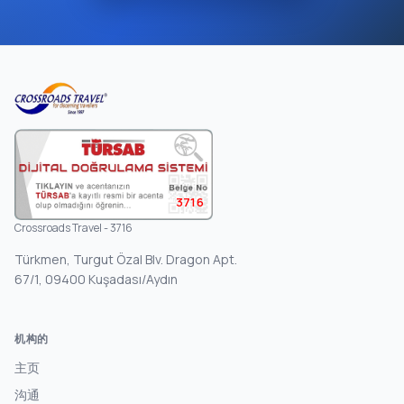
3716
Crossroads Travel - 3716
Türkmen, Turgut Özal Blv. Dragon Apt.
67/1, 09400 Kuşadası/Aydın
机构的
主页
沟通