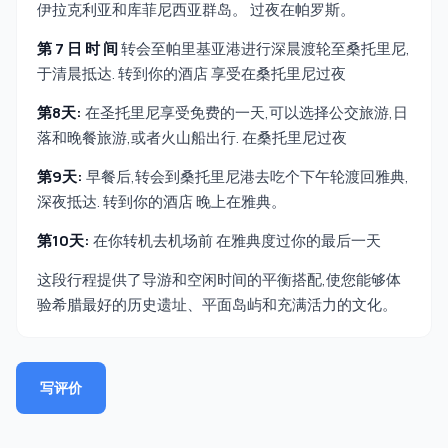
伊拉克利亚和库菲尼西亚群岛。 过夜在帕罗斯。
第 7 日 时 间
转会至帕里基亚港进行深晨渡轮至桑托里尼,
于清晨抵达. 转到你的酒店 享受在桑托里尼过夜
第8天:
在圣托里尼享受免费的一天,可以选择公交旅游,日
落和晚餐旅游,或者火山船出行. 在桑托里尼过夜
第9天:
早餐后,转会到桑托里尼港去吃个下午轮渡回雅典,
深夜抵达. 转到你的酒店 晚上在雅典。
第10天:
在你转机去机场前 在雅典度过你的最后一天
这段行程提供了导游和空闲时间的平衡搭配,使您能够体
验希腊最好的历史遗址、平面岛屿和充满活力的文化。
写评价