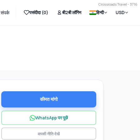
Crossroads Travel - 3716
पसंदीदा (
0
)
बी2बी लॉगिन
हिन्दी
USD
संपर्क
कीमत मांगो
WhatsApp पर पूछें
वापसी नीति देखें