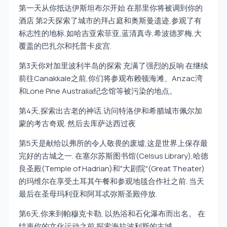
第一天从你抵达伊斯坦布尔开始 在那里你将被调到你的
酒店 第2天探索了城市的拜占庭和奥斯曼遗迹,参观了有
标志性的地标,如哈吉亚索菲亚,蓝清真寺,希波德罗梅,大
覆盖的巴扎尔和托普卡皮宫.
第3天你对加里波利半岛的探索 充满了强烈的反响 在继续
前往Canakkale之前,你们将参观布赖顿海滩、Anzac湾
和Lone Pine Australia纪念馆等被污染的地点。
第4天,探索出古老的神话,访问特洛伊和希腊城市佩尔加
蒙的考古奇观. 然后去库萨达西过夜
第5天是献给以弗所的令人敬畏的废墟,这是世界上保存最
完好的古城之一. 在塞尔苏斯图书馆(Celsus Library),哈德
良圣殿(Temple of Hadrian)和"大剧院"(Great Theater)
的玛维尔在享受土耳其午餐和参观地毯合作社之前. 当天
最后在圣母玛利亚和阿耳忒弥斯圣殿停放.
第6天,你来到帕穆克卡勒, 以热浴和石化瀑布而出名。 在
结束你的文化运动之前 探索海拉波利斯的古城