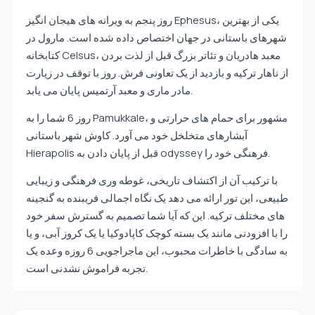
روز پنجم به ویرانه های هیجان انگیز Ephesus، یکی از بهترین
شهرهای باستانی در جهان اختصاص داده شده است. مارول در
کتابخانه Celsus، معبد هادریان و تئاتر بزرگ قبل از لذت بردن
از ناهار ترکیه و بازدید از یک تعاونی فرش. روز با توقف در زیارت
مادر ماری و معبد آرتمیس پایان می یابد.
روز 6 شما را به Pamukkale، مشهور برای حمام های حرارتی و
آبشارهای متخلخل خود می آورد. کاوش شهر باستانی
Hierapolis قبل از پایان دادن به odyssey فرهنگی خود را.
با ترکیب آن از اکتشاف تاریخی، غوطه وری فرهنگی و زیبایی
طبیعی، این تور ارائه می دهد یک نگاه اجمالی فریبنده به گنجینه
های مختلف ترکیه. این که آیا شما تصمیم به گسترش سفر خود
را با افزودنی مانند یک بسته کوچک کاپادوکیا یا یک کروز آبی، و یا
به سادگی با خاطرات محبوب، این ماجراجویی 6 روزه وعده یک
تجربه فراموش نشدنی است.