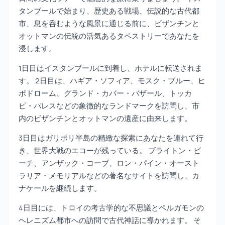
タンブールで始まり、歴史ある戦場、伝説的な古代都
市、息を呑むような風景に通じる前に、ビザンチンと
オットマンの伝統の活気あるタペストリーであなたを
浸します。
1日目はイスタンブールに到着し、ホテルに転送されま
す。 2日目は、ハギア・ソフィア、モスク・ブルー、ヒ
ポドローム、グランド・カバー・バザール、トッカ
ピ・パレスなどの象徴的なランドマークを訪問し、市
内のビザンチンとオットマンの遺産に由来します。
3日目はガリポリ半島の精緻な探索にあなたを連れて行
き、世界大戦のエコーが残っている。 ブライトン・ビ
ーチ、アンザック・コーブ、ロン・パイン・オースト
ラリア・メモリアルなどの著名なサイトを訪問し、カ
ナケールを継続します。
4日目には、トロイの考古学的な不思議とペルガモンの
ヘレニズム都市への訪問で古代神話に導かれます。 そ