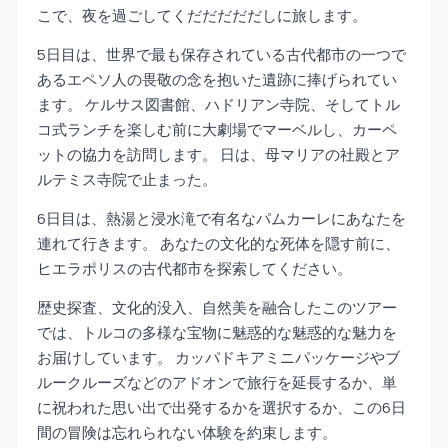
こで、夜を過ごしてくだだだだだしに旅します。
5日目は、世界で最も保存されている古代都市の一つで
あるエペソ人の畏敬の念を抱いた遺跡に捧げられてい
ます。 ケルサス図書館、ハドリアン寺院、そしてトル
コ式ランチを楽しむ前に大劇場でマーベルし、カーペ
ットの協力を訪問します。 日は、母マリアの社殿とア
ルテミス寺院で止まった。
6日目は、熱湯と浸水滝で有名なパムカーレにあなたを
連れて行きます。 あなたの文化的な死体を隠す前に、
ヒエラポリスの古代都市を探索してください。
歴史探査、文化的没入、自然美を融合したこのツアー
では、トルコの多様な宝物に魅惑的な魅惑的な魅力を
お届けしています。 カッパドキアミニパッケージやブ
ルークルーズなどのアドオンで旅行を延長するか、単
に祝われた思い出で出発するかを選択するか、この6日
間の冒険は忘れられない体験を約束します。