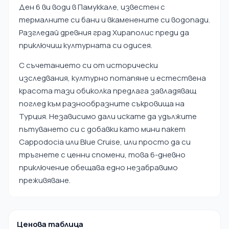
Ден 6 ви води в Памуккале, известен с
термалните си бани и вкаменените си водопади.
Разгледай древния град Хираполис преди да
приключиш културната си одисея.
С съчетанието си от исторически
изследвания, културно потапяне и естествена
красота тази обиколка предлага завладяващ
поглед към разнообразните съкровища на
Турция. Независимо дали искате да удължите
пътуването си с добавки като мини пакет
Cappodocia или Blue Cruise, или просто да си
тръгнете с ценни спомени, това 6-дневно
приключение обещава едно незабравимо
преживяване.
Ценова таблица