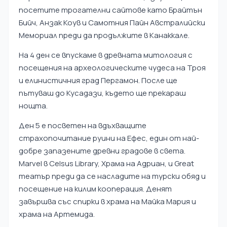
посетите трогателни сайтове като Брайтън
Бийч, Анзак Коув и Самотния Пайн Австралийски
Мемориал преди да продължите в Канаккале.
На 4 ден се впускаме в древната митология с
посещения на археологическите чудеса на Троя
и елинистичния град Пергамон. После ще
пътуваш до Кусадази, където ще прекараш
нощта.
Ден 5 е посветен на вдъхващите
страхопочитание руини на Ефес, един от най-
добре запазените древни градове в света.
Marvel в Celsus Library, Храма на Адриан, и Great
театър преди да се насладите на турски обяд и
посещение на килим кооперация. Денят
завършва със спирки в храма на Майка Мария и
храма на Артемида.