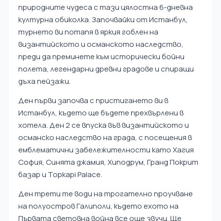
природните чудеса с тази цялостна 6-дневна
културна обиколка. Започвайки от Истанбул,
турнето ви потапя в яркия гоблен на
византийското и османското наследство,
преди да преминете към исторически бойни
полета, легендарни древни градове и спиращи
дъха пейзажи.
Ден първи започва с пристигането ви в
Истанбул, където ще бъдете прехвърлени в
хотела. Ден 2 се впуска във византийското и
османско наследство на града, с посещения в
емблематични забележителности като Хагия
София, Синята джамия, Хиподрум, Гранд Покрит
базар и Topkapi Palace.
Ден трети те води на трогателно проучване
на полуостров Галиполи, където ехото на
Първата световна война все още звучи. Ще