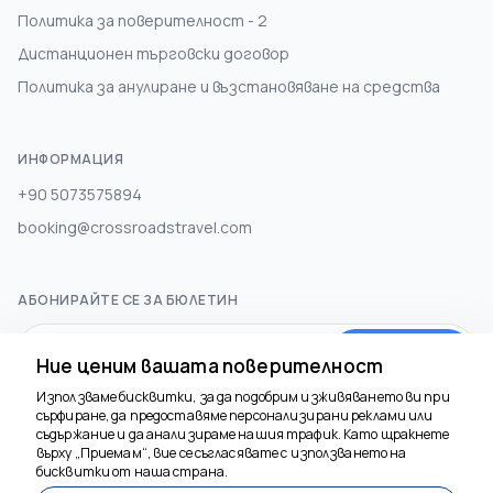
Политика за поверителност - 2
Дистанционен търговски договор
Политика за анулиране и възстановяване на средства
ИНФОРМАЦИЯ
+90 5073575894
booking@crossroadstravel.com
АБОНИРАЙТЕ СЕ ЗА БЮЛЕТИН
Абонирай се
Ние ценим вашата поверителност
Използваме бисквитки, за да подобрим изживяването ви при
сърфиране, да предоставяме персонализирани реклами или
СОЦИАЛНА МЕДИЯ
съдържание и да анализираме нашия трафик. Като щракнете
върху „Приемам“, вие се съгласявате с използването на
бисквитки от наша страна.