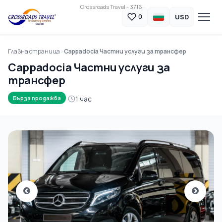
Crossroads Travel - 3716
USD
0
Главна страница
Cappadocia Частни услуги за трансфер
Cappadocia Частни услуги за
трансфер
1 час
Бърза продажба