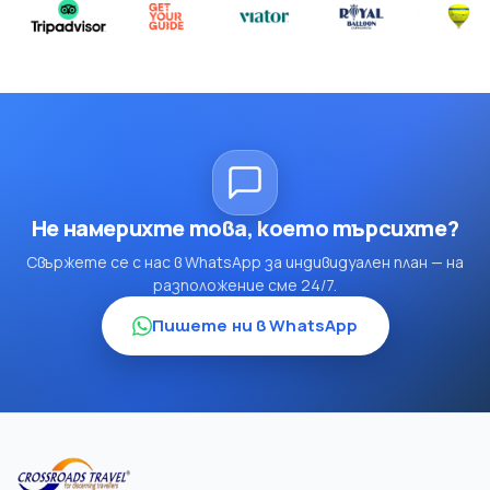
Не намерихте това, което търсихте?
Свържете се с нас в WhatsApp за индивидуален план — на
разположение сме 24/7.
Пишете ни в WhatsApp