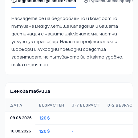
Подробности за обиколката
Туристическа програм
Насладете се на безпроблемно и комфортно
пътуване между летище Кападокия и вашата
дестинация с нашите изключителни частни
услуги за трансфер. Нашите професионални
шофьори и луксозни превозни средства
гарантират, че пътуването ви е както удобно,
така и приятно.
Ценова таблица
ДАТА
ВЪЗРАСТЕН
3-7 ВЪЗРАСТ
0-2 ВЪЗРАСТ
09.08.2026
120 $
-
-
10.08.2026
120 $
-
-