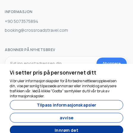
INFORMASJON
+90 5073575894
booking@crossroadstravel.com
ABONNER PÅ NYHETSBREV
Abonnere
Vi setter pris på personvernet ditt
Vi bruker informasjonskapsler for å forbedre nettleseropplevelsen
SOSIALE MEDIER
din, vise personlig tilpassede annonser eller innhold og analysere
trafikken vår. Ved å klikke "Godta" samtykker du til vår bruk av
informasjonskapsler.
Tilpass informasjonskapsler
avvise
Innrøm det
Utviklet av