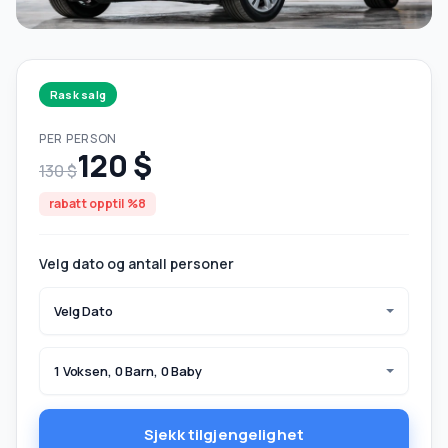
Rask salg
PER PERSON
120 $
130 $
rabatt opptil %8
Velg dato og antall personer
Velg Dato
1 Voksen, 0 Barn, 0 Baby
Sjekk tilgjengelighet