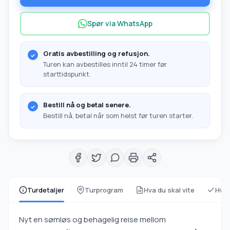
Spør via WhatsApp
Gratis avbestilling og refusjon.
Turen kan avbestilles inntil 24 timer før
starttidspunkt.
Bestill nå og betal senere.
Bestill nå, betal når som helst før turen starter.
Turdetaljer
Turprogram
Hva du skal vite
Hva 
Nyt en sømløs og behagelig reise mellom