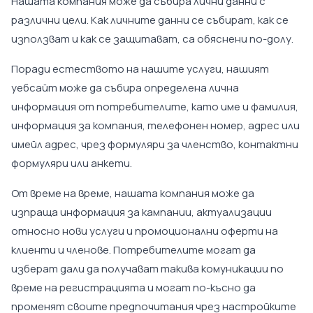
Нашата компания може да събира лични данни с
различни цели. Как личните данни се събират, как се
използват и как се защитават, са обяснени по-долу.
Поради естеството на нашите услуги, нашият
уебсайт може да събира определена лична
информация от потребителите, като име и фамилия,
информация за компания, телефонен номер, адрес или
имейл адрес, чрез формуляри за членство, контактни
формуляри или анкети.
От време на време, нашата компания може да
изпраща информация за кампании, актуализации
относно нови услуги и промоционални оферти на
клиенти и членове. Потребителите могат да
изберат дали да получават такива комуникации по
време на регистрацията и могат по-късно да
променят своите предпочитания чрез настройките