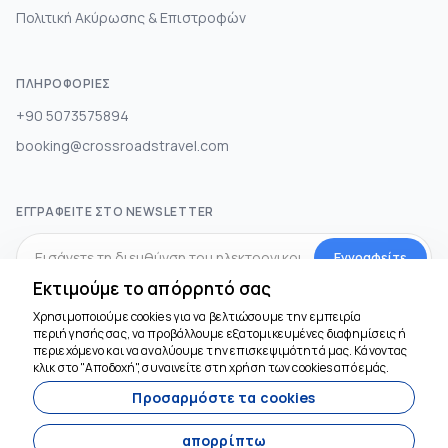
Πολιτική Ακύρωσης & Επιστροφών
ΠΛΗΡΟΦΟΡΊΕΣ
+90 5073575894
booking@crossroadstravel.com
ΕΓΓΡΑΦΕΊΤΕ ΣΤΟ NEWSLETTER
Εγγραφείτε
Εκτιμούμε το απόρρητό σας
Χρησιμοποιούμε cookies για να βελτιώσουμε την εμπειρία
ΜΕΣΑ ΚΟΙΝΩΝΙΚΗΣ ΔΙΚΤΥΩΣΗΣ
περιήγησής σας, να προβάλλουμε εξατομικευμένες διαφημίσεις ή
περιεχόμενο και να αναλύουμε την επισκεψιμότητά μας. Κάνοντας
κλικ στο "Αποδοχή", συναινείτε στη χρήση των cookies από εμάς.
Προσαρμόστε τα cookies
απορρίπτω