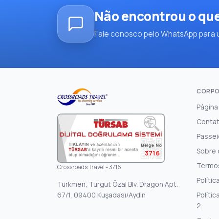
Não encontrou o qu
Fale conosco pelo WhatsApp para u
CORPO
Página 
Conta
Passei
Sobre 
3716
Termo
Crossroads Travel - 3716
Polític
Türkmen, Turgut Özal Blv. Dragon Apt.
67/1, 09400 Kuşadası/Aydın
Polític
2