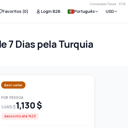
Crossroads Travel - 3716
Favoritos (
0
)
Login B2B
Português
USD
e 7 Dias pela Turquia
Best-seller
POR PESSOA
1,130 $
1,465 $
desconto até %23