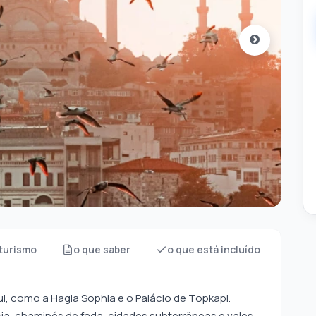
turismo
o que saber
o que está incluído
O q
l, como a Hagia Sophia e o Palácio de Topkapi.
a, chaminés de fada, cidades subterrâneas e vales