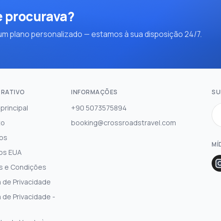
e procurava?
m plano personalizado — estamos à sua disposição 24/7.
RATIVO
INFORMAÇÕES
SU
principal
+90 5073575894
to
booking@crossroadstravel.com
os
MÍ
os EUA
s e Condições
a de Privacidade
a de Privacidade -