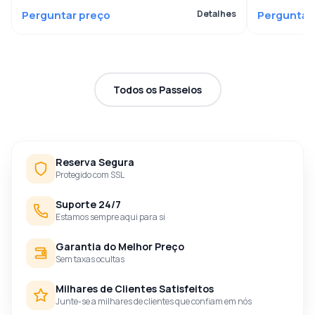
Perguntar preço
Detalhes
Perguntar
Todos os Passeios
Reserva Segura
Protegido com SSL
Suporte 24/7
Estamos sempre aqui para si
Garantia do Melhor Preço
Sem taxas ocultas
Milhares de Clientes Satisfeitos
Junte-se a milhares de clientes que confiam em nós