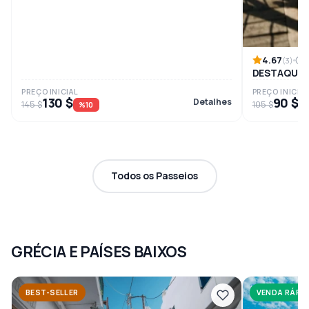
4.67
8
(3)
DESTAQUES
PREÇO INICIAL
PREÇO INICIAL
130 $
90 $
Detalhes
145 $
105 $
%10
%
Todos os Passeios
GRÉCIA E PAÍSES BAIXOS
BEST-SELLER
VENDA RÁPI