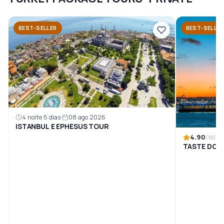
BEST-SELLER
BEST-SELLE
4 noite 5 dias
08 ago 2026
ISTANBUL E EPHESUS TOUR
4.90
(10)
TASTE DO P