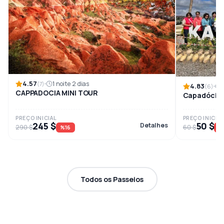
4.57
1 noite 2 dias
(7)
4.83
(6)
CAPPADOCIA MINI TOUR
Capadócia:
PREÇO INICIAL
PREÇO INICIAL
245 $
50 $
Detalhes
290 $
60 $
%16
%
Todos os Passeios