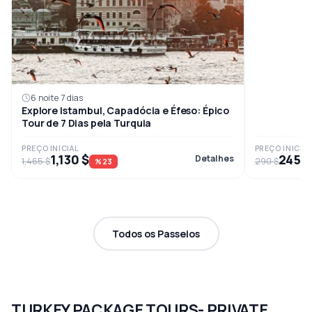
6 noite 7 dias
Explore Istambul, Capadócia e Éfeso: Épico
Tour de 7 Dias pela Turquia
PREÇO INICIAL
PREÇO INICIAL
1,130 $
245 $
Detalhes
1,465 $
290 $
%23
Todos os Passeios
TURKEY PACKAGE TOURS- PRIVATE