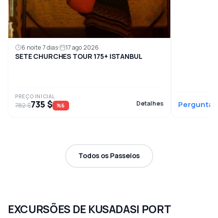
6 noite 7 dias
17 ago 2026
SETE CHURCHES TOUR 175+ ISTANBUL
PREÇO INICIAL
735 $
Detalhes
Perguntar
782 $
%6
Todos os Passeios
EXCURSÕES DE KUSADASI PORT