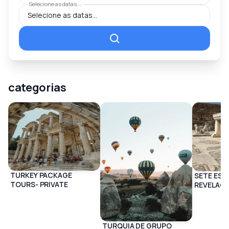
Selecione as datas...
Explore Istambul conosco
Ver todas as excursões em Istambul
categorias
TURKEY PACKAGE
SETE ESC
TOURS- PRIVATE
REVELAÇÃ
BIBLICA
TURQUIA DE GRUPO