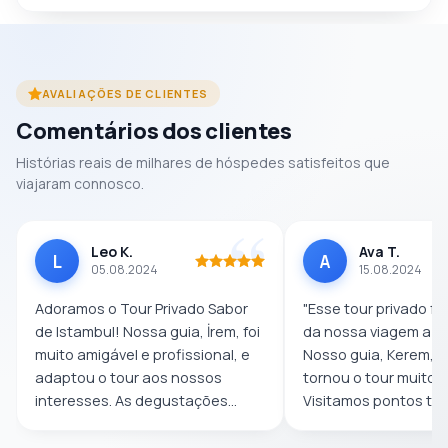
AVALIAÇÕES DE CLIENTES
Comentários dos clientes
Histórias reais de milhares de hóspedes satisfeitos que
viajaram connosco.
Leo K.
Ava T.
L
A
05.08.2024
15.08.2024
Adoramos o Tour Privado Sabor
"Esse tour privado fo
de Istambul! Nossa guia, İrem, foi
da nossa viagem a Is
muito amigável e profissional, e
Nosso guia, Kerem, foi
adaptou o tour aos nossos
tornou o tour muito 
interesses. As degustações...
Visitamos pontos turís