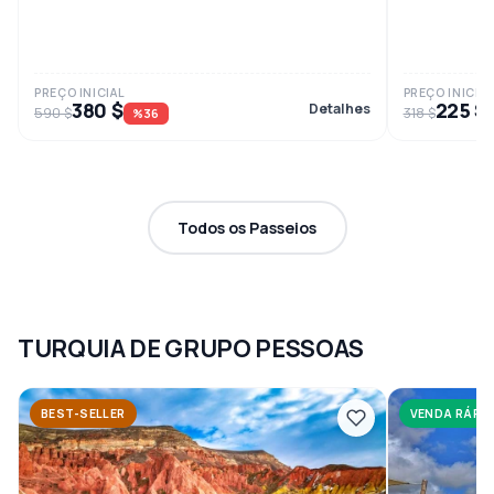
PREÇO INICIAL
PREÇO INICIAL
380 $
225 $
Detalhes
590 $
318 $
%36
Todos os Passeios
TURQUIA DE GRUPO PESSOAS
BEST-SELLER
VENDA RÁPI