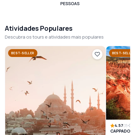
PESSOAS
Atividades Populares
Descubra os tours e atividades mais populares
BEST-SELLER
BEST-SELLE
4.57
1
(7)
CAPPADOCI