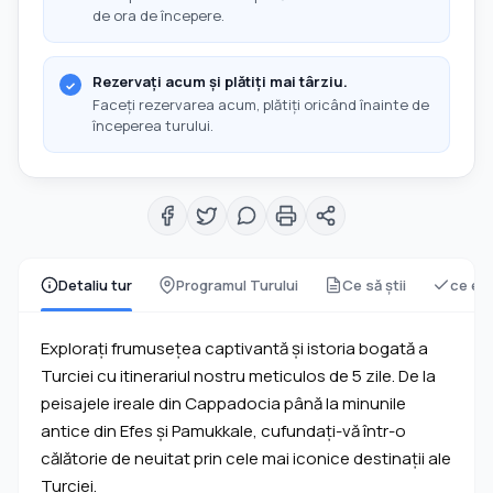
de ora de începere.
Rezervați acum și plătiți mai târziu.
Faceți rezervarea acum, plătiți oricând înainte de
începerea turului.
Detaliu tur
Programul Turului
Ce să știi
ce est
Exploraţi frumuseţea captivantă şi istoria bogată a
Turciei cu itinerariul nostru meticulos de 5 zile. De la
peisajele ireale din Cappadocia până la minunile
antice din Efes şi Pamukkale, cufundaţi-vă într-o
călătorie de neuitat prin cele mai iconice destinaţii ale
Turciei.