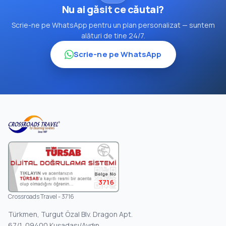
Nu ai găsit ce căutai?
Scrie-ne pe WhatsApp pentru un plan personalizat — suntem
alături de tine 24/7.
Scrie-ne pe WhatsApp
3716
Crossroads Travel - 3716
Türkmen, Turgut Özal Blv. Dragon Apt.
67/1, 09400 Kuşadası/Aydın