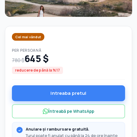
Cel mai vândut
PER PERSOANĂ
645 $
780 $
reducere de până la %17
Intreaba pretul
Întreabă pe WhatsApp
Anulare și rambursare gratuită.
Turul poate fi anulat cu până la 24 de ore înainte