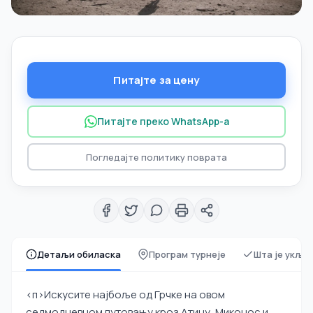
Питајте за цену
Питајте преко WhatsApp-а
Погледајте политику поврата
Детаљи обиласка
Програм турнеје
Шта је укљу
<п>Искусите најбоље од Грчке на овом
седмодневном путовању кроз Атину, Миконос и