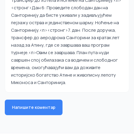
Трансфер до хотела и ноћење на Санторинију.
<п>
<стронг>Дан 6:
Проведите слободан дан на
Санторинију да бисте уживали у задивљујућем
пејзажу острва и јединственом шарму. Ноћење на
Санторинију.
<п><стронг>7. дан:
После доручка,
трансфер до аеродрома Санторини за кратак лет
назад за Атину, где се завршава ваш програм
турнеје.
<п>Овим се завршава. План пута нуди
савршен спој обилазака са водичем и слободног
времена, омогућавајући вам да доживите
историјско богатство Атине и живописну лепоту
Миконоса и Санторинија.
Напишите коментар