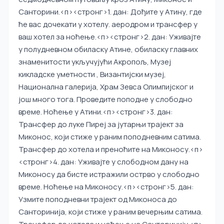
Санторини.
<п><стронг>1. дан:
Дођите у Атину, где
ће вас дочекати у хотелу. аеродром и трансфер у
ваш хотел за ноћење.
<п><стронг>2. дан:
Уживајте
у полудневном обиласку Атине, обиласку главних
знаменитости укључујући Акропољ, Музеј
кикладске уметности , Византијски музеј,
Национална галерија, Храм Зевса Олимпијског и
још много тога. Проведите поподне у слободно
време. Ноћење у Атини.
<п><стронг>3. дан:
Трансфер до луке Пиреј за јутарњи трајект за
Миконос, који стиже у раним поподневним сатима.
Трансфер до хотела и преноћите на Миконосу.
<п>
<стронг>4. дан:
Уживајте у слободном дану на
Миконосу да бисте истражили острво у слободно
време. Ноћење на Миконосу.
<п><стронг>5. дан:
Узмите поподневни трајект од Миконоса до
Санторинија, који стиже у раним вечерњим сатима.