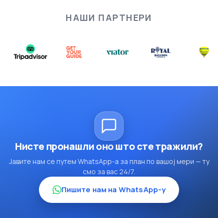
НАШИ ПАРТНЕРИ
Нисте пронашли оно што сте тражили?
Јавите нам се путем WhatsApp-а за план по вашој мери — ту
смо за вас 24/7.
Пишите нам на WhatsApp-у