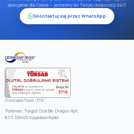
specjalnie dla Ciebie — jesteśmy do Twojej dyspozycji 24/7.
Skontaktuj się przez WhatsApp
3716
Crossroads Travel - 3716
Türkmen, Turgut Özal Blv. Dragon Apt.
67/1, 09400 Kuşadası/Aydın