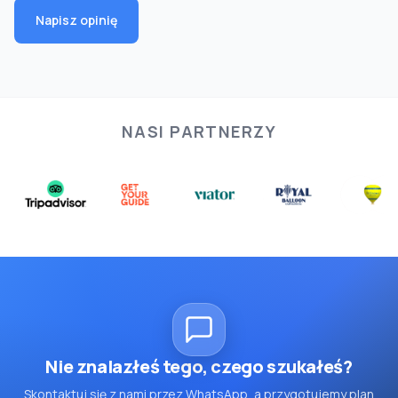
Napisz opinię
NASI PARTNERZY
Nie znalazłeś tego, czego szukałeś?
Skontaktuj się z nami przez WhatsApp, a przygotujemy plan