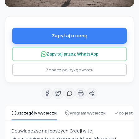
Zapytaj o cenę
Zapytaj przez WhatsApp
Zobacz politykę zwrotu
Szczegóły wycieczki
Program wycieczki
co jest z
Doświadczyć najlepszych Grecji w tej
siedmiodniowej podróży przez Ateny, Mykonos i