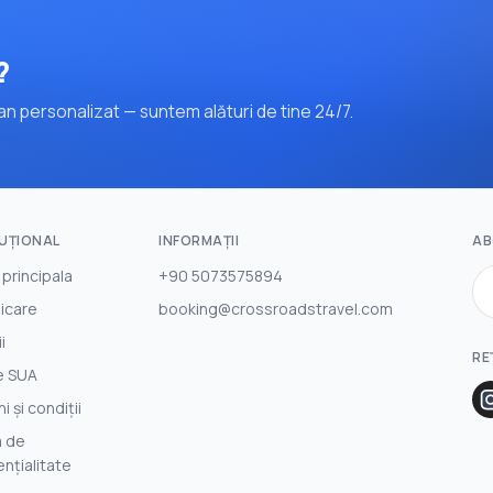
?
n personalizat — suntem alături de tine 24/7.
TUŢIONAL
INFORMAȚII
AB
 principala
+90 5073575894
icare
booking@crossroadstravel.com
i
RE
e SUA
 și condiții
a de
nțialitate