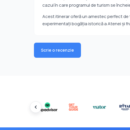
cazul în care programul de turism se închei
Acest itinerar oferă un amestec perfect de t
experimentați bogăția istorică a Atenei și 
Scrie o recenzie