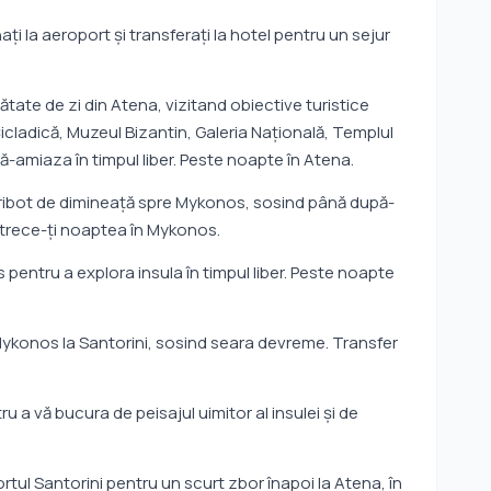
aţi la aeroport şi transferaţi la hotel pentru un sejur
ătate de zi din Atena, vizitand obiective turistice
icladică, Muzeul Bizantin, Galeria Națională, Templul
pă-amiaza în timpul liber. Peste noapte în Atena.
feribot de dimineaţă spre Mykonos, sosind până după-
etrece-ţi noaptea în Mykonos.
 pentru a explora insula în timpul liber. Peste noapte
Mykonos la Santorini, sosind seara devreme. Transfer
tru a vă bucura de peisajul uimitor al insulei şi de
rtul Santorini pentru un scurt zbor înapoi la Atena, în