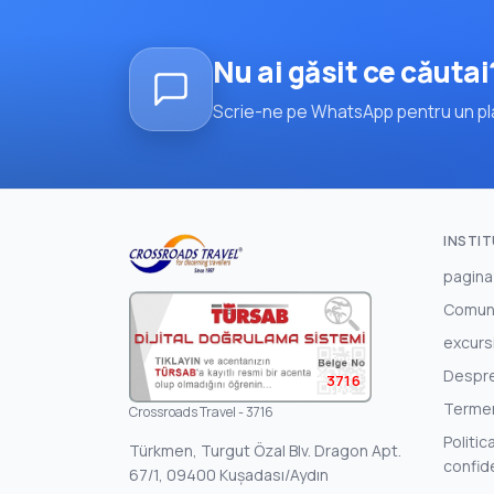
Nu ai găsit ce căutai
Scrie-ne pe WhatsApp pentru un pla
INSTI
pagina
Comun
excursi
Despr
3716
Termeni
Crossroads Travel - 3716
Politic
Türkmen, Turgut Özal Blv. Dragon Apt.
confide
67/1, 09400 Kuşadası/Aydın