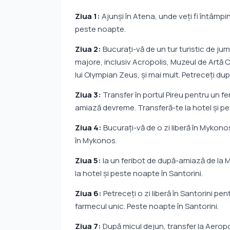
Ziua 1:
Ajunşi în Atena, unde veţi fi întâmpin
peste noapte.
Ziua 2:
Bucurați-vă de un tur turistic de jum
majore, inclusiv Acropolis, Muzeul de Artă C
lui Olympian Zeus, și mai mult. Petreceţi du
Ziua 3:
Transfer în portul Pireu pentru un 
amiază devreme. Transferă-te la hotel şi p
Ziua 4:
Bucurați-vă de o zi liberă în Mykonos
în Mykonos.
Ziua 5:
Ia un feribot de după-amiază de la 
la hotel şi peste noapte în Santorini.
Ziua 6:
Petreceţi o zi liberă în Santorini pen
farmecul unic. Peste noapte în Santorini.
Ziua 7:
După micul dejun, transfer la Aeropo