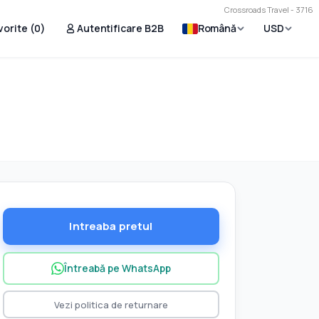
Crossroads Travel - 3716
vorite (
0
)
Autentificare B2B
Română
USD
Intreaba pretul
Întreabă pe WhatsApp
Vezi politica de returnare