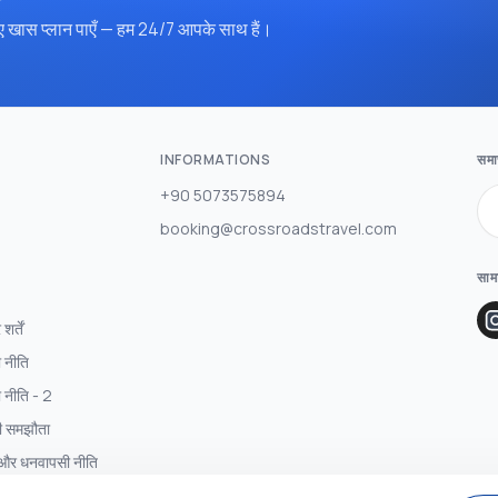
 खास प्लान पाएँ — हम 24/7 आपके साथ हैं।
INFORMATIONS
समाच
+90 5073575894
booking@crossroadstravel.com
साम
र्तें
 नीति
 नीति - 2
री समझौता
 और धनवापसी नीति