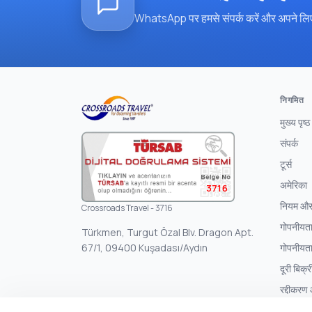
WhatsApp पर हमसे संपर्क करें और अपने लिए
निगमित
मुख्य पृष्ठ
संपर्क
टूर्स
अमेरिका
3716
नियम और श
Crossroads Travel - 3716
गोपनीयता
Türkmen, Turgut Özal Blv. Dragon Apt.
67/1, 09400 Kuşadası/Aydın
गोपनीयता
दूरी बिक्
रद्दीकरण