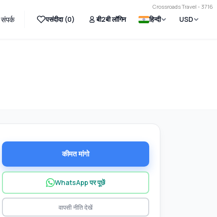
Crossroads Travel - 3716
पसंदीदा (
0
)
बी2बी लॉगिन
हिन्दी
USD
संपर्क
कीमत मांगो
WhatsApp पर पूछें
वापसी नीति देखें