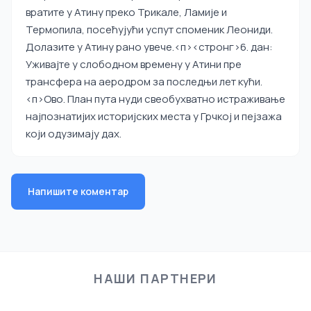
вратите у Атину преко Трикале, Ламије и
Термопила, посећујући успут споменик Леониди.
Долазите у Атину рано увече.
<п><стронг>6. дан:
Уживајте у слободном времену у Атини пре
трансфера на аеродром за последњи лет кући.
<п>Ово. План пута нуди свеобухватно истраживање
најпознатијих историјских места у Грчкој и пејзажа
који одузимају дах.
Напишите коментар
НАШИ ПАРТНЕРИ