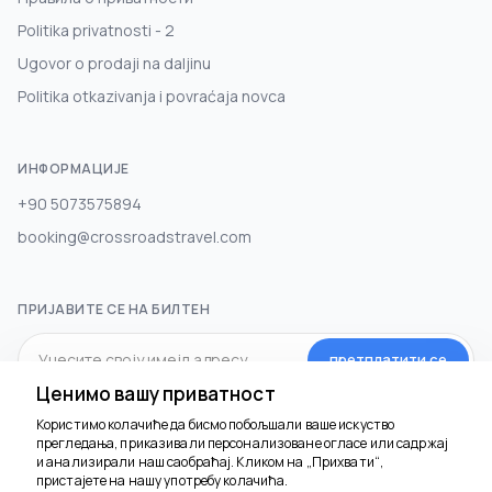
Politika privatnosti - 2
Ugovor o prodaji na daljinu
Politika otkazivanja i povraćaja novca
ИНФОРМАЦИЈЕ
+90 5073575894
booking@crossroadstravel.com
ПРИЈАВИТЕ СЕ НА БИЛТЕН
претплатити се
Ценимо вашу приватност
Користимо колачиће да бисмо побољшали ваше искуство
ДРУШТВЕНИ МЕДИЈИ
прегледања, приказивали персонализоване огласе или садржај
и анализирали наш саобраћај. Кликом на „Прихвати“,
пристајете на нашу употребу колачића.