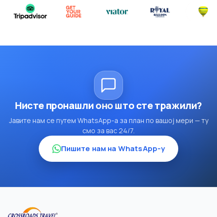
Нисте пронашли оно што сте тражили?
Јавите нам се путем WhatsApp-а за план по вашој мери — ту
смо за вас 24/7.
Пишите нам на WhatsApp-у