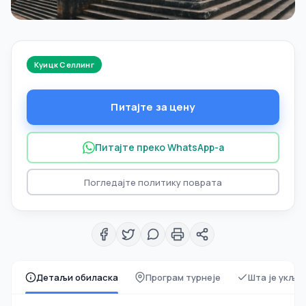
Куицк Селлинг
Питајте за цену
Питајте преко WhatsApp-а
Погледајте политику поврата
Детаљи обиласка
Програм турнеје
Шта је укљу