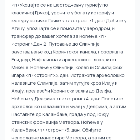
<п>Укрцајте се на шестодневну турнеју по
класичној Грчкој, уроните у богату историју и
културу античке Грчке.
<п><стронг>1. дан:
Дођите у
Атину, упознајте се и помозите у аеродром, и
трансфер до вашег хотела за ноћење.
<п>
<стронг>Дан 2:
Путовање до Олимпије,
заустављање код Коринтског канала, позоришта
Епидаур, Нафплиона и археолошког локалитет
Микене. Ноћење у Олимпији, колевци Олимпијских
игара.
<п><стронг>3. дан:
Истражите археолошко
налазиште Олимпије, затим путујте кроз Илију и
Ахају, прелазећи Коринтски залив до Делфа.
Ноћење у Делфима.
<п><стронг>4. дан:
Посетите
археолошко налазиште и музеј у Делфима, а затим
наставите до Каламбаке, града у подножју
стенских формација Метеора. Ноћење у
Каламбаки.
<п><стронг>5. дан:
Обиђите
непролазне манастире Метеора, а затим се