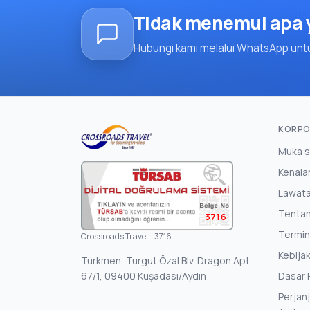
Tidak menemui apa y
Hubungi kami melalui WhatsApp unt
KORPO
Muka s
Kenala
Lawat
Tenta
3716
Termin
Crossroads Travel - 3716
Kebijak
Türkmen, Turgut Özal Blv. Dragon Apt.
67/1, 09400 Kuşadası/Aydın
Dasar P
Perjanj