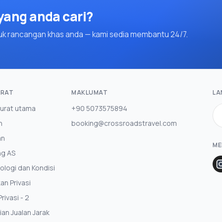
ang anda cari?
uk rancangan khas anda — kami sedia membantu 24/7.
RAT
MAKLUMAT
LA
urat utama
+90 5073575894
n
booking@crossroadstravel.com
an
ME
ng AS
ologi dan Kondisi
an Privasi
rivasi - 2
ian Jualan Jarak