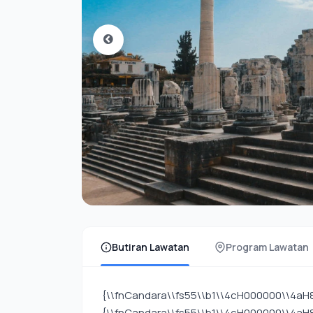
Butiran Lawatan
Program Lawatan
{\\fnCandara\\fs55\\b1\\4cH000000\\4aH80
{\\fnCandara\\fs55\\b1\\4cH000000\\4aH