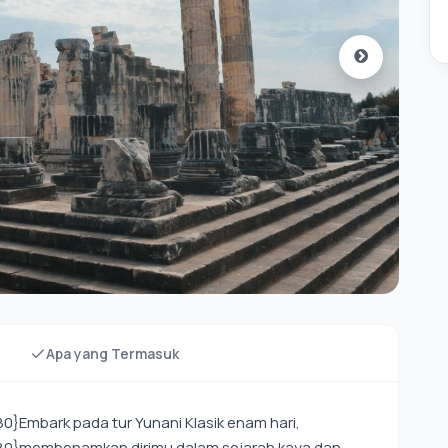
Apa yang Termasuk
}Embark pada tur Yunani Klasik enam hari,
80}membenamkan dirimu dalam sejarah kaya dan