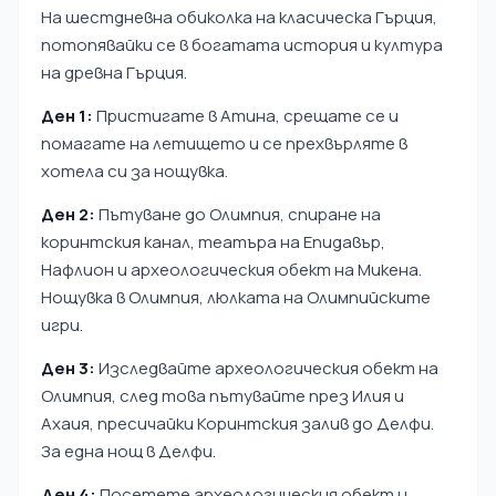
На шестдневна обиколка на класическа Гърция,
потопявайки се в богатата история и култура
на древна Гърция.
Ден 1:
Пристигате в Атина, срещате се и
помагате на летището и се прехвърляте в
хотела си за нощувка.
Ден 2:
Пътуване до Олимпия, спиране на
коринтския канал, театъра на Епидавър,
Нафлион и археологическия обект на Микена.
Нощувка в Олимпия, люлката на Олимпийските
игри.
Ден 3:
Изследвайте археологическия обект на
Олимпия, след това пътувайте през Илия и
Ахаия, пресичайки Коринтския залив до Делфи.
За една нощ в Делфи.
Ден 4:
Посетете археологическия обект и