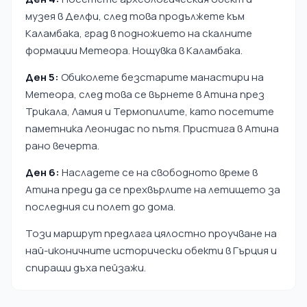
музея в Делфи, след това продължете към
Каламбака, град в подножието на скалните
формации Метеора. Нощувка в Каламбака.
Ден 5:
Обиколете безстарите манастири на
Метеора, след това се върнете в Атина през
Трикала, Ламия и Термопилите, като посетите
паметника Леонидас по пътя. Пристига в Атина
рано вечерта.
Ден 6:
Насладете се на свободното време в
Атина преди да се прехвърлите на летището за
последния си полет до дома.
Този маршрут предлага цялостно проучване на
най-иконичните исторически обекти в Гърция и
спиращи дъха пейзажи.