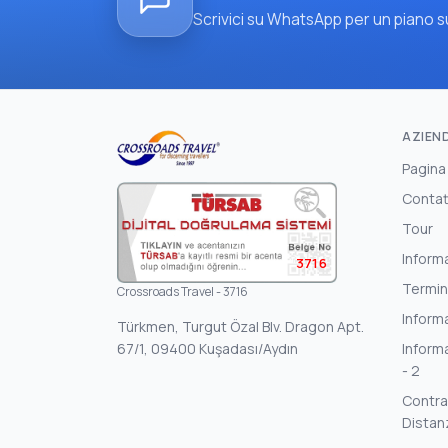
Scrivici su WhatsApp per un piano su
AZIEN
Pagina
Contat
Tour
Inform
3716
Termin
Crossroads Travel - 3716
Informa
Türkmen, Turgut Özal Blv. Dragon Apt.
67/1, 09400 Kuşadası/Aydın
Informa
- 2
Contrat
Distan