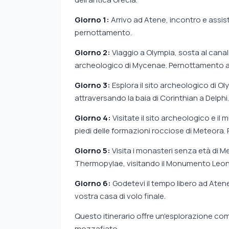
Giorno 1:
Arrivo ad Atene, incontro e assis
pernottamento.
Giorno 2:
Viaggio a Olympia, sosta al canale 
archeologico di Mycenae. Pernottamento a Ol
Giorno 3:
Esplora il sito archeologico di Oly
attraversando la baia di Corinthian a Delph
Giorno 4:
Visitate il sito archeologico e il
piedi delle formazioni rocciose di Meteora
Giorno 5:
Visita i monasteri senza età di Me
Thermopylae, visitando il Monumento Leonid
Giorno 6:
Godetevi il tempo libero ad Atene
vostra casa di volo finale.
Questo itinerario offre un'esplorazione compl
mozzafiato.