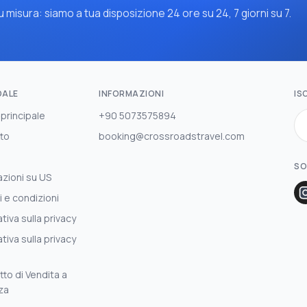
 misura: siamo a tua disposizione 24 ore su 24, 7 giorni su 7.
DALE
INFORMAZIONI
IS
 principale
+90 5073575894
to
booking@crossroadstravel.com
SO
azioni su US
i e condizioni
tiva sulla privacy
tiva sulla privacy
to di Vendita a
za