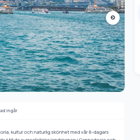
ad ingår
oria, kultur och naturlig skönhet med vår 8-dagars
tanbul till de surrealistiska landskapen i Cappadocia och