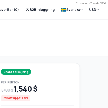
Crossroads Travel - 3716
avoriter (
0
)
B2B Inloggning
Svenska
USD
Snabb försäljning
PER PERSON
1,540 $
1,700 $
rabatt upp till %9