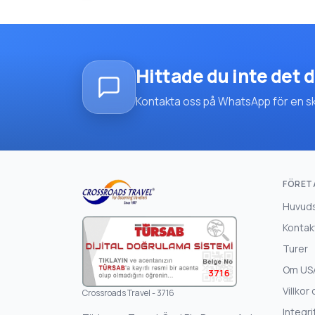
Hittade du inte det d
Kontakta oss på WhatsApp för en skrä
FÖRET
Huvud
Kontak
Turer
Om US
3716
Villkor 
Crossroads Travel - 3716
Integri