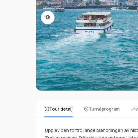
Tour detalj
Turnéprogram
v
Upplev den förtrollande blandningen av hist
Turkiet resplan. Från de livliga gatorna i Is