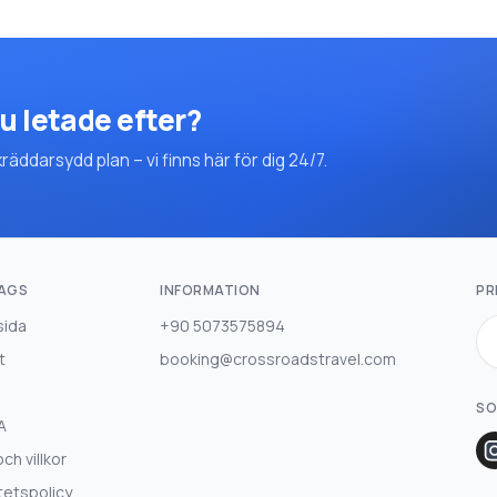
u letade efter?
ddarsydd plan – vi finns här för dig 24/7.
AGS
INFORMATION
PR
sida
+90 5073575894
t
booking@crossroadstravel.com
SO
A
och villkor
tetspolicy