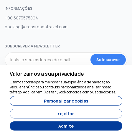
INFORMAÇÕES
+90 5073575894
booking@crossroadstravel.com
SUBSCREVER A NEWSLETTER
Se inscrever
Valorizamos a sua privacidade
MÍDIA SOCIAL
Usamos cookies para melhorar sua experiência de navegação,
veicular anúncios ou conteúdo personalizado e analisar nosso
tráfego. Ao clicar em “Aceitar”, você concorda com o uso de cookies.
Personalizar cookies
rejeitar
Admite
Desenvolvido por