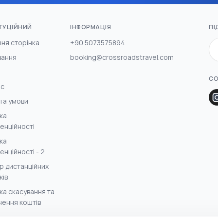
ТУЦІЙНИЙ
ІНФОРМАЦІЯ
ПІ
ня сторінка
+90 5073575894
вання
booking@crossroadstravel.com
СО
ас
та умови
ка
енційності
ка
енційності - 2
р дистанційних
жів
ка скасування та
ення коштів