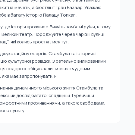
Блакитна мечеть, а бюстлінг Гран Базаар. Уважаю
бе в багату історію Палацу Топкапі.
 де історія проживає. Вивчіть пам’ятні руїни, в тому
 Великий театр. Породжуйте через чарівні вулиці
ації, які колись простяглися тут.
джукстаційну енергію Стамбула та історичні
ю культурної розвідки. З ретельно вилікованими
 ця подорож обіцяє залишити вас чудовим
 яка має запропонувати. й
днання динамічного міського життя Стамбула та
ексний досвід багатої спадщини Туреччини.
комфортними проживаннями, а також свободами,
ого пункту.