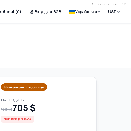
Crossroads Travel - 3716
юблені (
0
)
Вхід для B2B
Українська
USD
Найкращий продавець
НА ЛЮДИНУ
705 $
918 $
знижка до %23