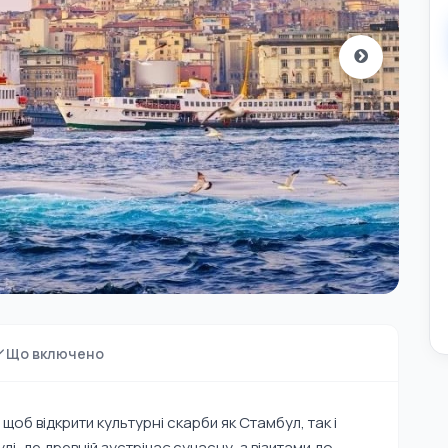
Що включено
об відкрити культурні скарби як Стамбул, так і
, де древній зустрічає сучасну, з візитами до