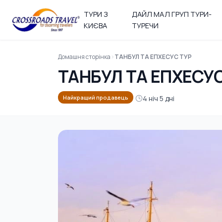
ТУРИ З
ДАЙЛ МАЛ ГРУП ТУРИ-
КИЄВА
ТУРЕЧИ
Домашня сторінка
ТАНБУЛ ТА ЕПХЕСУС ТУР
ТАНБУЛ ТА ЕПХЕСУС
4 ніч 5 дні
Найкращий продавець