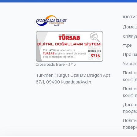
ІНСТИ
Домаш
спілку
тури
Про н
3716
Умови 
Crossroads Travel - 3716
Політи
Türkmen, Turgut Özal Blv. Dragon Apt.
конфід
67/1, 09400 Kuşadası/Aydın
Політи
конфід
Догові
прода
Політи
поверн