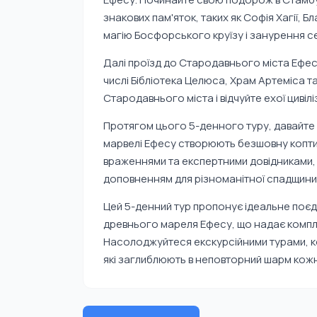
знакових пам'яток, таких як Софія Хагії, 
магію Босфорського круїзу і занурення се
Далі проїзд до Стародавнього міста Ефесу,
числі Бібліотека Целюса, Храм Артеміса та
Стародавнього міста і відчуйте ехої цивіліз
Протягом цього 5-денного туру, давайте 
марвелі Ефесу створюють безшовну коптиц
враженнями та експертними довідниками,
доповненням для різноманітної спадщини,
Цей 5-денний тур пропонує ідеальне поє
древнього мареля Ефесу, що надає компл
Насолоджуйтеся екскурсійними турами, 
які заглиблюють в неповторний шарм кожн