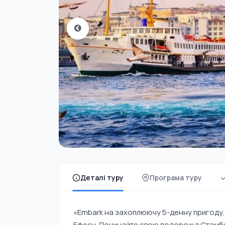
Деталі туру
Програма туру
«Embark на захоплюючу 5-денну пригоду, щ
Ефесу. Починайте свою подорож в Стамбулі