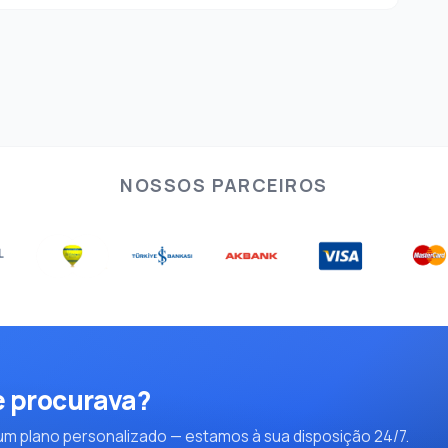
NOSSOS PARCEIROS
e procurava?
m plano personalizado — estamos à sua disposição 24/7.