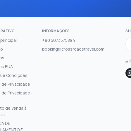
RATIVO
INFORMAÇÕES
SU
principal
+90 5073575894
to
booking@crossroadstravel.com
os
MÍ
os EUA
s e Condições
a de Privacidade
a de Privacidade -
to de Venda à
cia
CA DE
LAMENTO E