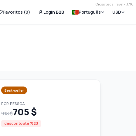
Crossroads Travel - 3716
Favoritos (
0
)
Login B2B
Português
USD
Best-seller
POR PESSOA
705 $
918 $
desconto até %23