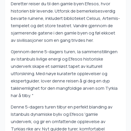
Deretter reiser du til den gamle byen Efesos, hvor
historien blir levende. Utforsk de bemerkelsesverdig
bevarte ruinene, inkludert biblioteket Celsus, Artemis-
tempelet og det store teatret. Vandre gjennom de
sjarmerende gatene i den gamle byen og føl ekkoet
av sivilisasjoner som en gang trivdes her.
Gjennom denne 5-dagers turen, la sammenstillingen
av Istanbuls livlige energi og Efesos historiske
underverk skape et sømløst tapet av kulturell
utforskning. Med nøye kuraterte opplevelser og
ekspertguider, lover denne reisen å gi deg en dyp
takknemlighet for den mangfoldige arven som Tyrkia
har å tilby. "
Denne 5-dagers turen tilbyr en perfekt blanding av
Istanbuls dynamiske byliv og Efesos 'gamle
underverk, og gir en omfattende opplevelse av
Tyrkias rike arv. Nyt guidede turer, komfortabel