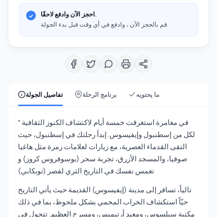
احجز الآن وادفع لاحقًا.
قم بالحجز الآن ، وادفع في أي وقت قبل بدء الجولة.
ما يحتويه
برنامج الرحلة
تفاصيل الجولة
" في مغامرة استغرقت خمسة أيام لاكتشاف الكنوز الثقافية
لكل من إسطنبول وإيفيسوس. إبدأ رحلتك في إسطنبول، حيث
التقى القدماء العصرية، مع زيارات لعلامات زمرة مثل هاغيا
صوفيا، والمسجد الأزرق، تجربة سحر (بوسوفروس كروز) و
تغمس نفسك في التاريخ الثري لقصر (توبكابي)
تالياً، تسافر إلى مدينة (إيفيسوس) القديمة حيث يأتي التاريخ
حيّاً استكشاف الخراب المحمي بشكل ملحوظ، بما في ذلك
مكتبة سيلسوس، ومعبد أرتيميس، ومسرح العظيم. تتجول في