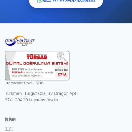
3716
Crossroads Travel - 3716
Türkmen, Turgut Özal Blv. Dragon Apt.
67/1, 09400 Kuşadası/Aydın
机构的
主页