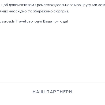
т, щоб допомогти вам в ремеслах ідеального маршруту. Ми мо
 а якщо необхідно, то збережемо сюрприз.
ossroads Travel сьогодні. Ваша пригода!
НАШІ ПАРТНЕРИ