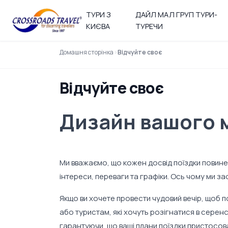
ТУРИ З
ДАЙЛ МАЛ ГРУП ТУРИ-
КИЄВА
ТУРЕЧИ
Домашня сторінка
Відчуйте своє
Відчуйте своє
Дизайн вашого 
Ми вважаємо, що кожен досвід поїздки повинен
інтереси, переваги та графіки. Ось чому ми з
Якщо ви хочете провести чудовий вечір, щоб п
або туристам, які хочуть розігнатися в сере
гарантуючи, що ваші плани поїздки пристосов