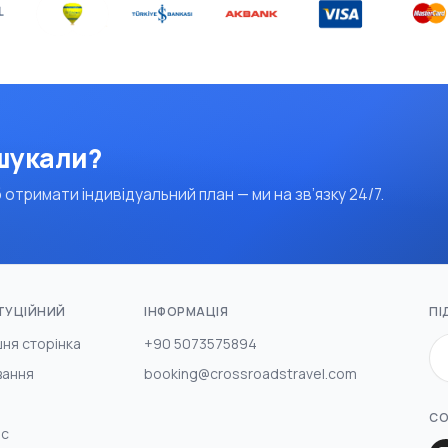
 шукали?
 отримати індивідуальний план — ми на зв’язку 24/7.
ТУЦІЙНИЙ
ІНФОРМАЦІЯ
ПІ
ня сторінка
+90 5073575894
вання
booking@crossroadstravel.com
СО
ас