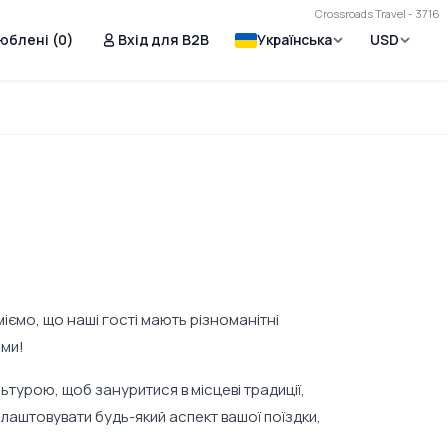
Crossroads Travel - 3716
юблені (
0
)
Вхід для B2B
Українська
USD
іємо, що наші гості мають різноманітні
ами!
турою, щоб зануритися в місцеві традиції,
лаштовувати будь-який аспект вашої поїздки,