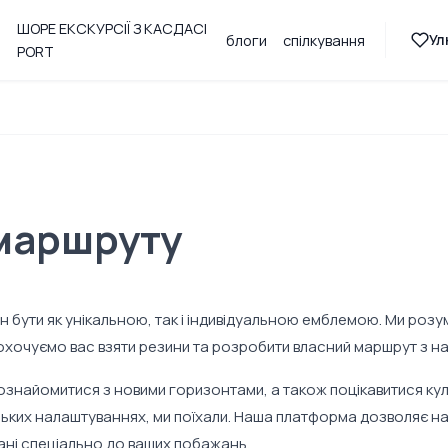
ШОРЕ ЕКСКУРСІЇ З КАСДАСІ
Ул
блоги
спілкування
PORT
маршруту
 бути як унікальною, так і індивідуальною емблемою. Ми розум
аохочуємо вас взяти резини та розробити власний маршрут з н
ознайомитися з новими горизонтами, а також поцікавитися куль
нських налаштуваннях, ми поїхали. Наша платформа дозволяє на
ані спеціально до ваших побажань.