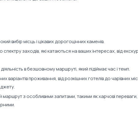
ий вибір місць і цікавих дорогоцінних каменів.
спектру заходів, які катаються на ваших інтересах, від екскур
іяльність в безшовному маршруті, який підіймає час і темп.
зних варіантів проживання, від розкішних готелів до чарівних мі
юджету.
 маршрут з особливими запитами, такими як харчові переваги, с
арними.