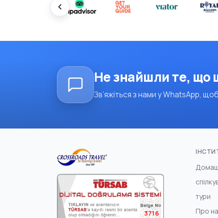
Не знайшли те, що
Зв’яжіться з нами у WhatsApp, щоб
ІНСТИ
Домаш
спілку
тури
Про н
3716