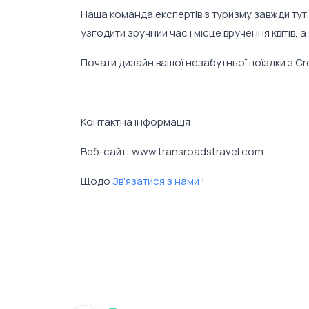
Наша команда експертів з туризму завжди ту
узгодити зручний час і місце вручення квітів,
Почати дизайн вашої незабутньої поїздки з Cr
Контактна інформація:
Веб-сайт: www.transroadstravel.com
Щодо
Зв'язатися з нами
!