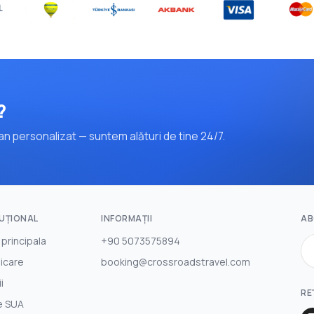
?
n personalizat — suntem alături de tine 24/7.
TUŢIONAL
INFORMAȚII
AB
 principala
+90 5073575894
icare
booking@crossroadstravel.com
i
RE
e SUA