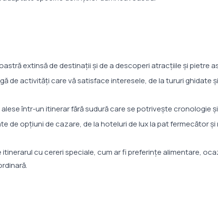
noastră extinsă de destinaţii şi de a descoperi atracţiile şi pietre 
ă de activităţi care vă satisface interesele, de la tururi ghidate şi 
e alese într-un itinerar fără sudură care se potrivește cronologie și
te de opțiuni de cazare, de la hoteluri de lux la pat fermecător ș
tinerarul cu cereri speciale, cum ar fi preferințe alimentare, ocaz
rdinară.