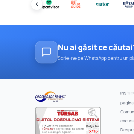
Nu ai găsit ce căutai
Scrie-ne pe WhatsApp pentru un pla
INSTI
pagina
Comun
excursi
Despr
3716