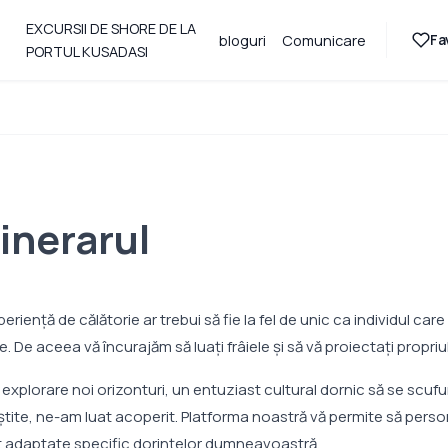
EXCURSII DE SHORE DE LA
Fa
bloguri
Comunicare
PORTUL KUSADASI
l
tinerarul
iență de călătorie ar trebui să fie la fel de unic ca individul care
. De aceea vă încurajăm să luaţi frâiele şi să vă proiectaţi propriul
 explorare noi orizonturi, un entuziast cultural dornic să se scufun
iștite, ne-am luat acoperit. Platforma noastră vă permite să person
t adaptate specific dorințelor dumneavoastră.