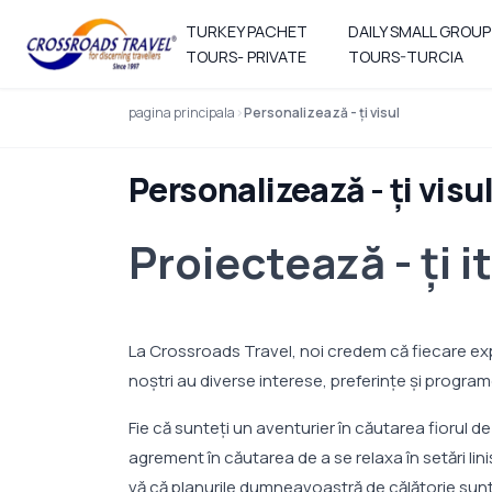
TURKEY PACHET
DAILY SMALL GROUP
TOURS- PRIVATE
TOURS-TURCIA
pagina principala
Personalizează - ţi visul
Personalizează - ţi visu
Proiectează - ţi i
La Crossroads Travel, noi credem că fiecare exper
noştri au diverse interese, preferinţe şi programe
Fie că sunteți un aventurier în căutarea fiorul de
agrement în căutarea de a se relaxa în setări lin
vă că planurile dumneavoastră de călătorie sun