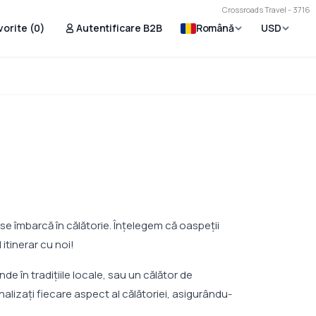
Crossroads Travel - 3716
vorite (
0
)
Autentificare B2B
Română
USD
 se îmbarcă în călătorie. Înţelegem că oaspeţii
 itinerar cu noi!
de în tradițiile locale, sau un călător de
alizați fiecare aspect al călătoriei, asigurându-