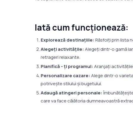
Iată cum funcționează:
Explorează destinațiile:
Răsfoiţi prin lista 
Alegeți activitățile:
Alegeţi dintr-o gamă larg
retrageri relaxante.
Planifică - ţi programul:
Aranjați activitățil
Personalizare cazare:
Alege dintr-o varieta
potrivește stilului și bugetului.
Adaugă atingeri personale:
Îmbunătățește i
care va face călătoria dumneavoastră extrao