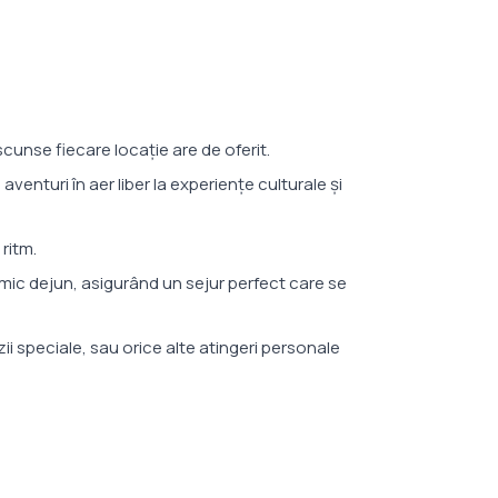
ascunse fiecare locaţie are de oferit.
aventuri în aer liber la experienţe culturale şi
 ritm.
i mic dejun, asigurând un sejur perfect care se
ii speciale, sau orice alte atingeri personale