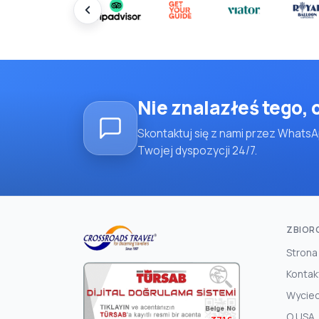
Nie znalazłeś tego,
Skontaktuj się z nami przez WhatsA
Twojej dyspozycji 24/7.
ZBIOR
Strona
Kontak
Wyciec
O USA