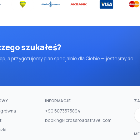
 czego szukałeś?
pp, a przygotujemy plan specjalnie dla Ciebie — jesteśmy do
OWY
INFORMACJE
ZA
 główna
+90 5073575894
t
booking@crossroadstravel.com
zki
ME