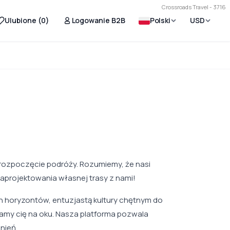
Crossroads Travel - 3716
Ulubione (
0
)
Logowanie B2B
Polski
USD
rozpoczęcie podróży. Rozumiemy, że nasi
aprojektowania własnej trasy z nami!
 horyzontów, entuzjastą kultury chętnym do
amy cię na oku. Nasza platforma pozwala
nień.