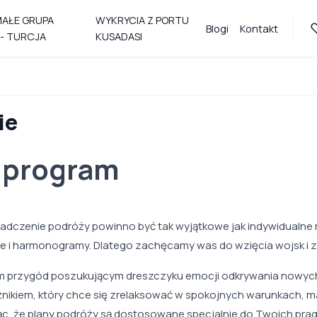
MAŁE GRUPA
WYKRYCIA Z PORTU
Blogi
Kontakt
- TURCJA
KUSADASI
ie
j program
adczenie podróży powinno być tak wyjątkowe jak indywidualne 
je i harmonogramy. Dlatego zachęcamy was do wzięcia wojsk i z
em przygód poszukującym dreszczyku emocji odkrywania nowych
żnikiem, który chce się zrelaksować w spokojnych warunkach, m
c, że plany podróży są dostosowane specjalnie do Twoich prag