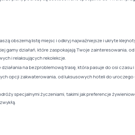
naszą obszerną listę miejsc i odkryj najważniejsze i ukryte klejn
ej gamy działań, które zaspokajają Twoje zainteresowania, od
ch i relaksujących rekolekcje.
działania na bezproblemową trasę, która pasuje do osi czasu i
ych opcji zakwaterowania, od luksusowych hoteli do uroczego 
dróży specjalnymi życzeniami, takimi jak preferencje żywieniowe
ezwykłą.