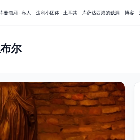
库曼包厢 - 私人
达利小团体 - 土耳其
库萨达西港的缺漏
博客
坦布尔