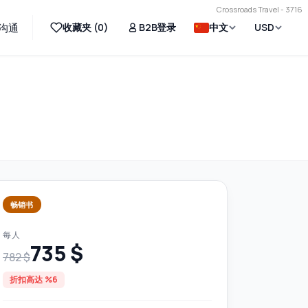
Crossroads Travel - 3716
收藏夹 (
0
)
B2B登录
中文
USD
沟通
畅销书
每人
735 $
782 $
折扣高达 %6