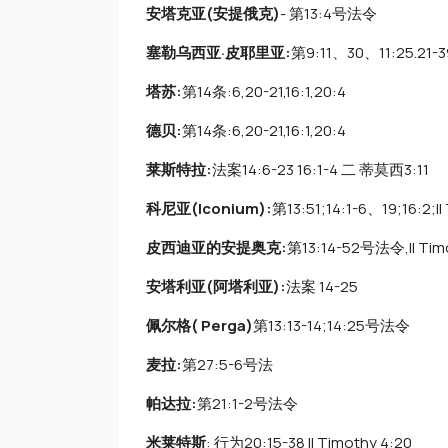
安塔克亚(安提俄克)
- 第13:4号法令
塞勒乌西亚·皮耶里亚:
第9:11、30、11:25.21
塔苏:
第14条:6,20-21,16:1,20:4
德贝:
第14条:6,20-21,16:1,20:4
莱斯特拉:
法案14:6-23 16:1-4 二 蒂莫西3:11
科尼亚(Iconium):
第13:51;14:1-6、19;16:2;II
皮西迪亚的安提奥克:
第13:14-52号法令,II Timo
安塔利亚(阿塔利亚):
法案 14-25
佩尔格( Perga)
第13:13-14;14:25号法令
麦拉:
第27:5-6号法
帕达拉:
第21:1-2号法令
米莱特斯
: 行为20:15-38 II Timothy 4:20