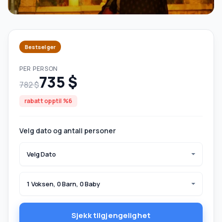
Bestselger
PER PERSON
735 $
782 $
rabatt opptil %6
Velg dato og antall personer
Velg Dato
1 Voksen, 0 Barn, 0 Baby
Sjekk tilgjengelighet