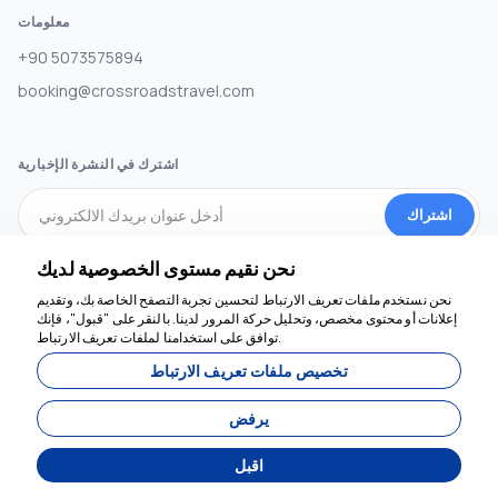
معلومات
+90 5073575894
booking@crossroadstravel.com
اشترك في النشرة الإخبارية
اشتراك
نحن نقيم مستوى الخصوصية لديك
وسائل التواصل الاجتماعي
نحن نستخدم ملفات تعريف الارتباط لتحسين تجربة التصفح الخاصة بك، وتقديم
إعلانات أو محتوى مخصص، وتحليل حركة المرور لدينا. بالنقر على "قبول"، فإنك
توافق على استخدامنا لملفات تعريف الارتباط.
تخصيص ملفات تعريف الارتباط
يرفض
اقبل
طورت بواسطة