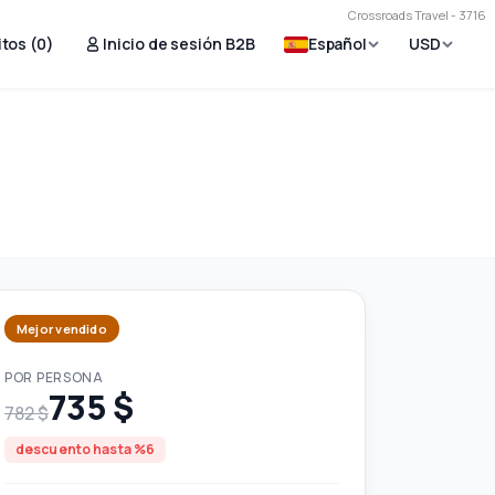
Crossroads Travel - 3716
tos (
0
)
Inicio de sesión B2B
Español
USD
Mejor vendido
POR PERSONA
735 $
782 $
descuento hasta %6