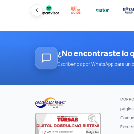
¿No encontraste lo
Escríbenos por WhatsApp para un pl
CORPO
página 
Comun
Excurs