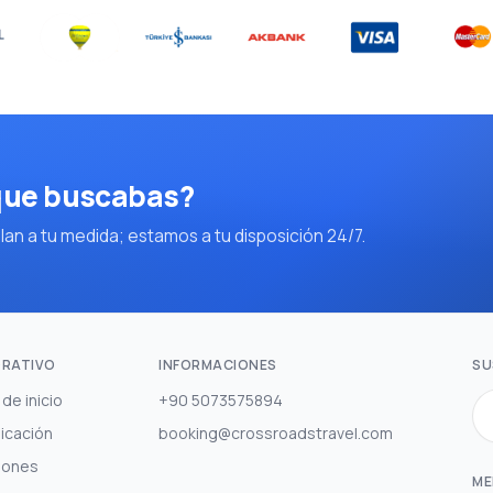
 que buscabas?
an a tu medida; estamos a tu disposición 24/7.
RATIVO
INFORMACIONES
SU
de inicio
+90 5073575894
icación
booking@crossroadstravel.com
iones
ME