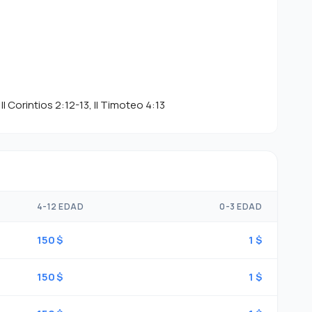
II Corintios 2:12-13, II Timoteo 4:13
4-12 EDAD
0-3 EDAD
150 $
1 $
150 $
1 $