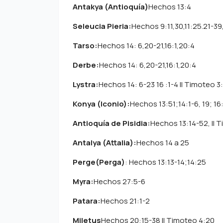
Antakya (Antioquía)
Hechos 13:4
Seleucia Pieria:
Hechos 9:11,30,11:25.21-3
Tarso:
Hechos 14: 6,20-21,16:1,20:4
Derbe:
Hechos 14: 6,20-21,16:1,20:4
Lystra:
Hechos 14: 6-23 16 :1-4 II Timoteo 3:
Konya (Iconio):
Hechos 13:51;14:1-6, 19; 16:
Antioquía de Pisidia:
Hechos 13:14-52, II T
Antalya (Attalia):
Hechos 14 a 25
Perge(Perga)
: Hechos 13:13-14;14:25
Myra:
Hechos 27:5-6
Patara:
Hechos 21:1-2
Miletus
Hechos 20:15-38 II Timoteo 4:20