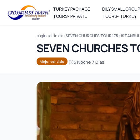
TURKEY PACKAGE
DILY SMALL GROUP
TOURS- PRIVATE
TOURS- TURKEY
página de inicio
SEVEN CHURCHES TOUR 175+ ISTANBUL
SEVEN CHURCHES TO
6 Noche 7 Días
Mejor vendido