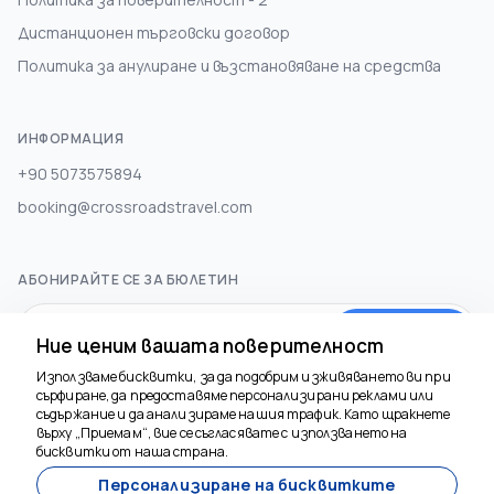
Дистанционен търговски договор
Политика за анулиране и възстановяване на средства
ИНФОРМАЦИЯ
+90 5073575894
booking@crossroadstravel.com
АБОНИРАЙТЕ СЕ ЗА БЮЛЕТИН
Абонирай се
Ние ценим вашата поверителност
Използваме бисквитки, за да подобрим изживяването ви при
сърфиране, да предоставяме персонализирани реклами или
СОЦИАЛНА МЕДИЯ
съдържание и да анализираме нашия трафик. Като щракнете
върху „Приемам“, вие се съгласявате с използването на
бисквитки от наша страна.
Персонализиране на бисквитките