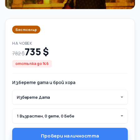
Бестселър
НА ЧОВЕК
735 $
782 $
отстъпка до %6
Изберете дата и брой хора
Изберете Дата
1 Възрастен, 0 дете, 0 Бебе
Провери наличността