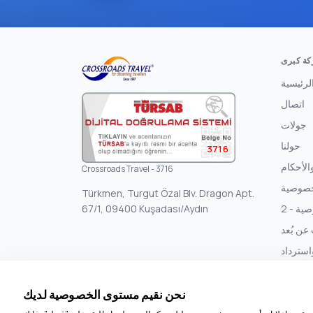
ة كبرى
لرئيسية
اتصال
جولات
حولنا
3716
لأحكام
Crossroads Travel - 3716
خصوصية
Türkmen, Turgut Özal Blv. Dragon Apt.
67/1, 09400 Kuşadası/Aydın
ة - 2
 عن بُعد
استرداد
الأموال
نحن نقيم مستوى الخصوصية لديك