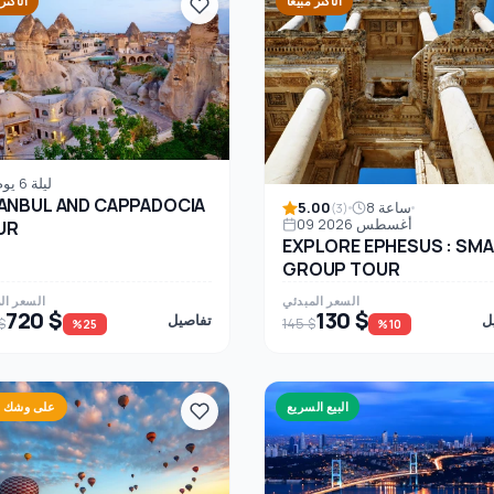
الأكثر مبيعًا
الأكثر 
5 ليلة 6 يوم
ANBUL AND CAPPADOCIA
5.00
8 ساعة
(3)
09 أغسطس 2026
UR
EXPLORE EPHESUS : SMA
GROUP TOUR
السعر المبدئي
السعر ال
720 $
130 $
ل
تفاصيل
$
145 $
%25
%10
البيع السريع
على وشك ال