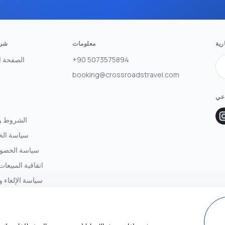
رية
معلومات
شرك
+90 5073575894
الصفحة ا
booking@crossroadstravel.com
اعي
الشروط وا
سياسة ال
سياسة الخصوصي
اتفاقية المبيعات
سياسة الإلغاء و