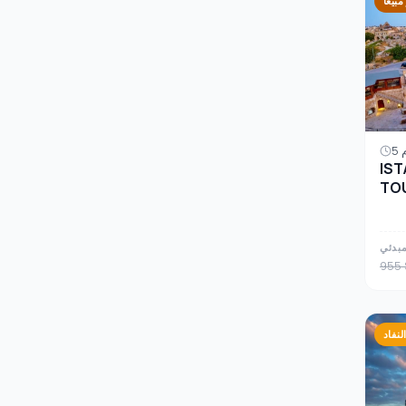
مبيعًا
IST
TO
مبدئي
955 
نفاد