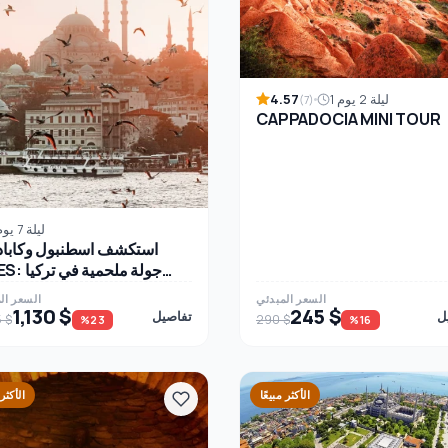
4.57
1 ليلة 2 يوم
(7)
CAPPADOCIA MINI TOUR
6 ليلة 7 يوم
استكشف اسطنبول وكابادو
لمدة 7 أيام
السعر المبدئي
السعر ال
1,130 $
245 $
ل
تفاصيل
5 $
290 $
%23
%16
الأكثر مبيعًا
الأكثر 