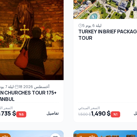
5 ليلة 6 يوم
TURKEY IN BRIEF PACKAG
TOUR
18 أغسطس 2026
6 ليلة 7 يوم
N CHURCHES TOUR 175+
ANBUL
السعر المبدئي
السعر ال
735 $
1,490 $
ل
تفاصيل
$
1,500 $
%6
%1