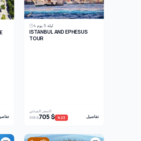
4 ليلة 5 يوم
ISTANBUL AND EPHESUS
E
TOUR
السعر المبدئي
705 $
تفاصيل
تفاصي
918 $
%23