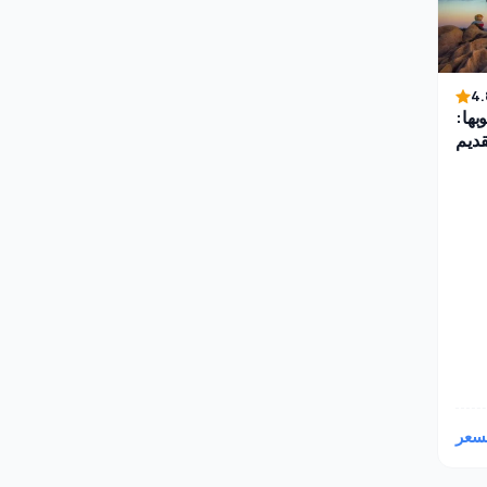
4.
بها:
قديم
سعر