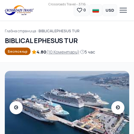
Crossroads Travel - 3716
USD
0
Главна страница
BIBLICAL EPHESUS TUR
BIBLICAL EPHESUS TUR
4.80
(10 Коментари)
5 час
Бестселър