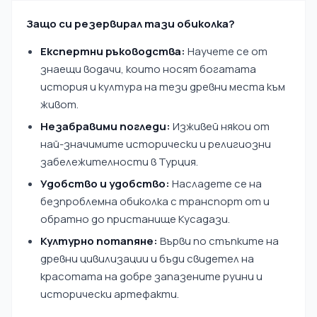
Защо си резервирал тази обиколка?
Експертни ръководства:
Научете се от
знаещи водачи, които носят богатата
история и култура на тези древни места към
живот.
Незабравими погледи:
Изживей някои от
най-значимите исторически и религиозни
забележителности в Турция.
Удобство и удобство:
Насладете се на
безпроблемна обиколка с транспорт от и
обратно до пристанище Кусадази.
Културно потапяне:
Върви по стъпките на
древни цивилизации и бъди свидетел на
красотата на добре запазените руини и
исторически артефакти.