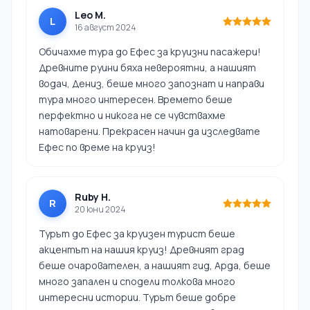
Leo M.
L
16 август 2024
Обичахме тура до Ефес за круизни пасажери!
Древните руини бяха невероятни, а нашият
водач, Дениз, беше много запознат и направи
тура много интересен. Времето беше
перфектно и никога не се чувствахме
натоварени. Прекрасен начин да изследвате
Ефес по време на круиз!
Ruby H.
R
20 юни 2024
Турът до Ефес за круизен турист беше
акцентът на нашия круиз! Древният град
беше очарователен, а нашият гид, Арда, беше
много запален и сподели толкова много
интересни истории. Турът беше добре