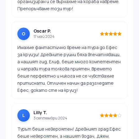
организиран и се върнахме на кораба навреме.
Препоръчваме този тур!
Oscar P.
O
17 май 2024
Имахме фантастично време на тура до Ефес
за круизи! Древните руини бяха впечатляващи,
а нашият гид, Елиф, беше много компетентен
и направи тура толкова приятен. Времето
беше перфектно и никога не се чувствахме
притиснати. Отличен начин да разгледате
Ефес, докато сте на круиз!
Lilly T.
L
3 септември 2024
Турът беше невероятен! Древният град Ефес
беше невероятен, а нашият водач, Джем,