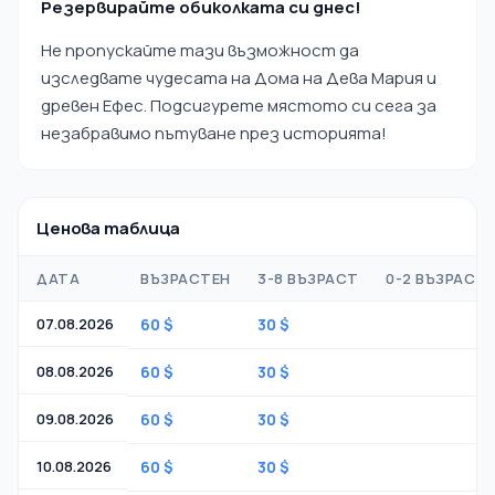
Резервирайте обиколката си днес!
Не пропускайте тази възможност да
изследвате чудесата на Дома на Дева Мария и
древен Ефес. Подсигурете мястото си сега за
незабравимо пътуване през историята!
Ценова таблица
ДАТА
ВЪЗРАСТЕН
3-8 ВЪЗРАСТ
0-2 ВЪЗРАСТ
07.08.2026
60 $
30 $
-
08.08.2026
60 $
30 $
-
09.08.2026
60 $
30 $
-
10.08.2026
60 $
30 $
-