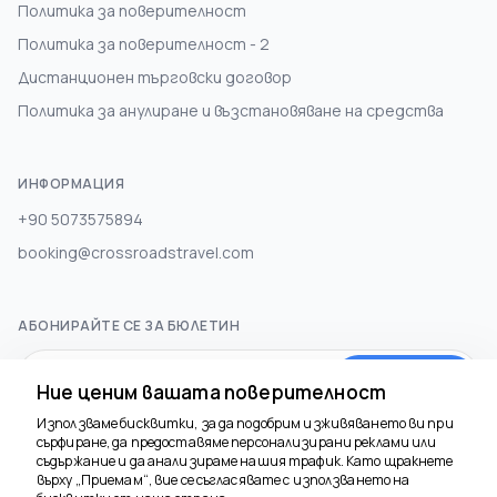
Политика за поверителност
Политика за поверителност - 2
Дистанционен търговски договор
Политика за анулиране и възстановяване на средства
ИНФОРМАЦИЯ
+90 5073575894
booking@crossroadstravel.com
АБОНИРАЙТЕ СЕ ЗА БЮЛЕТИН
Абонирай се
Ние ценим вашата поверителност
Използваме бисквитки, за да подобрим изживяването ви при
сърфиране, да предоставяме персонализирани реклами или
СОЦИАЛНА МЕДИЯ
съдържание и да анализираме нашия трафик. Като щракнете
върху „Приемам“, вие се съгласявате с използването на